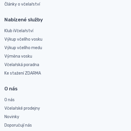
Články o včelařství
Nabízené služby
Klub iVčelařství
Výkup včelího vosku
Výkup včelího medu
Výměna vosku
Včelařská poradna
Ke stažení ZDARMA
O nás
O nás
Včelařské prodejny
Novinky
Doporučují nás