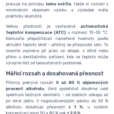
pracuje na principu
lomu světla
, takže si vystačí s
minimálním objemem vzorku a výsledek máte
prakticky okamžitě.
Velkou předností je vestavěná
automatická
teplotní kompenzace (ATC)
v rozmezí 10–30 °C.
Nemusíte přepočítávat naměřené hodnoty podle
aktuální teploty okolí – přístroj se přizpůsobí sám. To
oceníte zejména při práci ve sklepě, v dílně nebo
přímo u destilačního zařízení, kde se teplota může
výrazně lišit od laboratorních podmínek.
Měřicí rozsah a dosahovaná přesnost
Přístroj pokrývá rozsah
0 až 80 % objemových
procent alkoholu
, čímž spolehlivě obsáhne celé
spektrum běžných destilátů – od slabších odkapů až
po silné jádro. V nejpoužívanějším pásmu do 50 %
alkoholu dosahuje přesnosti
± 1 %
, u vyšších
koncentrací mezi 50 a 80 % pak
± 2,5 %
.