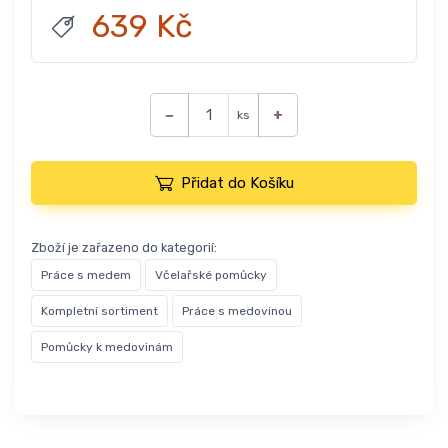
639 Kč
−
+
ks
Přidat do Košíku
Zboží je zařazeno do kategorií:
Práce s medem
Včelařské pomůcky
Kompletní sortiment
Práce s medovinou
Pomůcky k medovinám