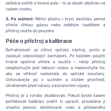
setkává světlé a tmavé pole – to je obsah alkoholu ve
vašem vzorku.
3. Po měření:
Měřicí plochu i krycí destičku jemně
otřete vlhkou gázou nebo měkkým hadříkem a
přístroj uložte do pouzdra.
Péče o přístroj a kalibrace
Refraktometr je citlivý optický nástroj, proto si
zaslouží odpovídající zacházení. Po každém použití
hranol opatrně otřete a osušte – nikdy přístroj
neoplachujte pod tekoucí vodou a neponořujte ho,
aby se vlhkost nedostala do optické soustavy.
Uchovávejte jej v suchém a čistém prostředí,
chráněném před nárazy a korozivními výpary.
Přístroj je z výroby zkalibrován. Pokud byste časem
potřebovali kalibraci ověřit či upravit, provedete ji
snadno pomocí destilované vody a přiloženého