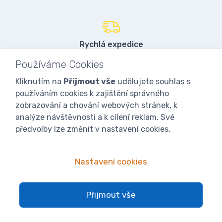
Rychlá expedice
97% objednávek do 24 hodin
Používáme Cookies
Kliknutím na
Přijmout vše
udělujete souhlas s
používáním cookies k zajištění správného
Vlastní sklady
zobrazování a chování webových stránek, k
přes 3000 položek skladem
analýze návštěvnosti a k cílení reklam. Své
předvolby lze změnit v nastavení cookies.
Kamenná prodejna
Nastavení cookies
a sklad přes 2000 m2
Přijmout vše
Skvělá cena a kvalita
jsme výrobci a importéři