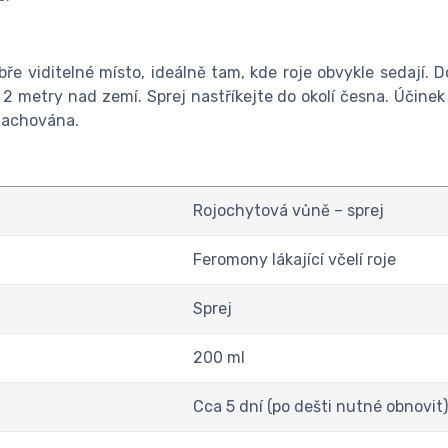
e viditelné místo, ideálně tam, kde roje obvykle sedají. D
 metry nad zemí. Sprej nastříkejte do okolí česna. Účinek l
 zachována.
Rojochytová vůně – sprej
Feromony lákající včelí roje
Sprej
200 ml
Cca 5 dní (po dešti nutné obnovit)