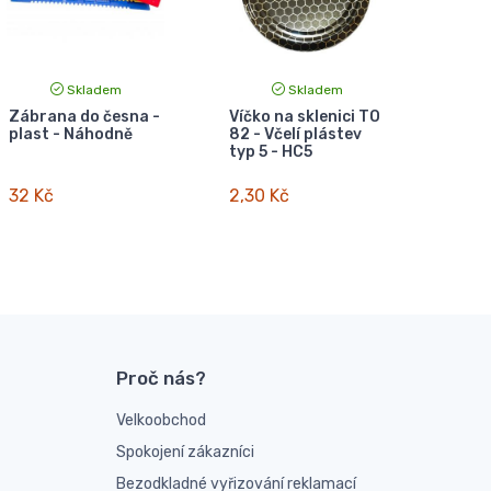
Skladem
Skladem
Zábrana do česna -
Víčko na sklenici TO
plast - Náhodně
82 - Včelí plástev
typ 5 - HC5
32 Kč
2,30 Kč
Proč nás?
Velkoobchod
Spokojení zákazníci
Bezodkladné vyřizování reklamací