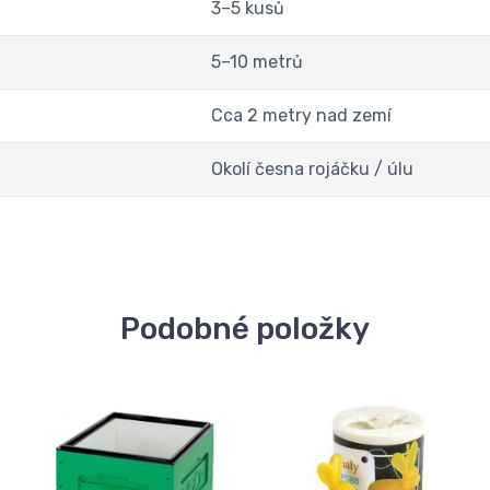
3–5 kusů
5–10 metrů
Cca 2 metry nad zemí
Okolí česna rojáčku / úlu
Podobné položky