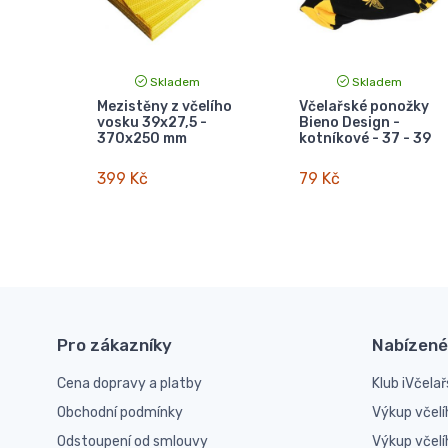
Skladem
Skladem
Mezistěny z včelího
Včelařské ponožky
vosku 39x27,5 -
Bieno Design -
370x250 mm
kotníkové - 37 - 39
399 Kč
79 Kč
Pro zákazníky
Nabízené
Cena dopravy a platby
Klub iVčelař
Obchodní podmínky
Výkup včelí
Odstoupení od smlouvy
Výkup včel