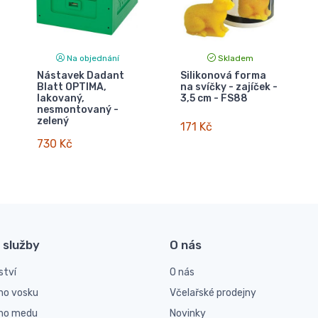
Na objednání
Skladem
Nástavek Dadant
Silikonová forma
Blatt OPTIMA,
na svíčky - zajíček -
lakovaný,
3,5 cm - FS88
nesmontovaný -
zelený
171 Kč
730 Kč
 služby
O nás
ství
O nás
ho vosku
Včelařské prodejny
ího medu
Novinky