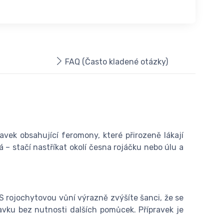
FAQ (Často kladené otázky)
ravek obsahující feromony, které přirozeně lákají
á – stačí nastříkat okolí česna rojáčku nebo úlu a
S rojochytovou vůní výrazně zvýšíte šanci, že se
vku bez nutnosti dalších pomůcek. Přípravek je