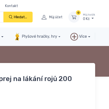
Kontakt
0
Můj košík
Hledat...
Můj účet
0 Kč
y
Plyšové hračky, hry
Více
rej na lákání rojů 200