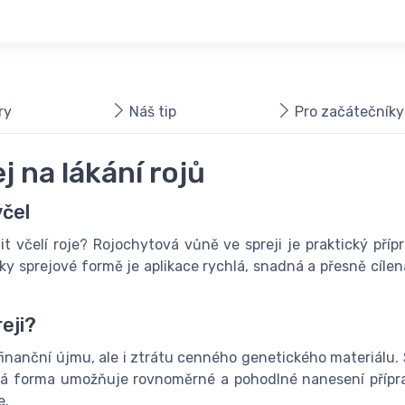
ry
Náš tip
Pro začátečníky
 na lákání rojů
včel
it včelí roje? Rojochytová vůně ve spreji je praktický příp
íky sprejové formě je aplikace rychlá, snadná a přesně cílen
eji?
inanční újmu, ale i ztrátu cenného genetického materiálu. 
ová forma umožňuje rovnoměrné a pohodlné nanesení přípra
e.