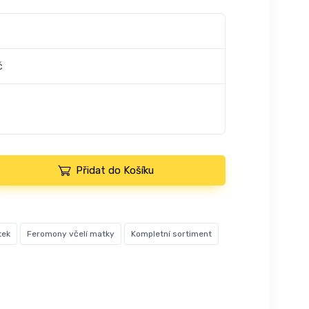
č
Přidat do Košíku
tek
Feromony včelí matky
Kompletní sortiment