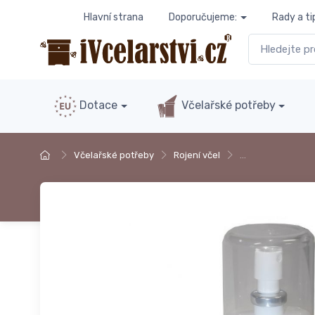
Hlavní strana
Doporučujeme:
Rady a ti
Dotace
Včelařské potřeby
Včelařské potřeby
Rojení včel
…