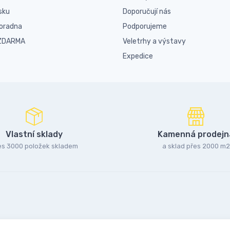
sku
Doporučují nás
poradna
Podporujeme
 ZDARMA
Veletrhy a výstavy
Expedice
Vlastní sklady
Kamenná prodejn
es 3000 položek skladem
a sklad přes 2000 m2