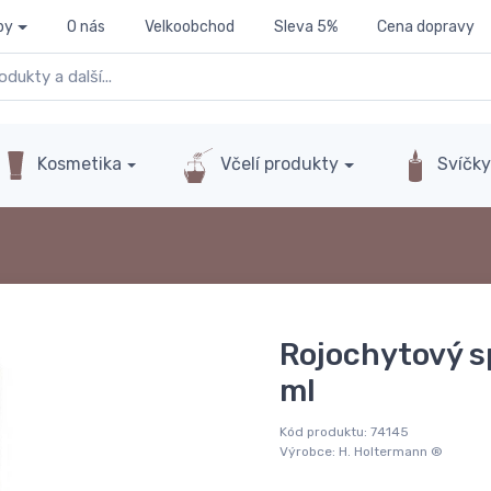
py
O nás
Velkoobchod
Sleva 5%
Cena dopravy
Kosmetika
Včelí produkty
Svíčk
Rojochytový sp
ml
Kód produktu:
74145
Výrobce:
H. Holtermann ®