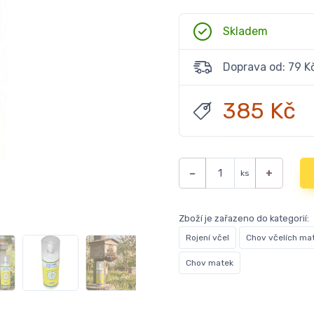
Skladem
Doprava od: 79 K
385 Kč
−
+
ks
Zboží je zařazeno do kategorií:
Rojení včel
Chov včelích ma
Chov matek