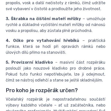
propolis, vosk a další nečistoty z rámků, čímž udržíte
své vybavení v čistotě a prodloužíte jeho životnost.
3. Škrabka na čištění mateří mřížky
– umožňuje
rychlé a důkladné vyčištění mateří mřížky od nánosů
vosku a propolisu, aby zůstala plně průchodná.
4. Očko pro vytahování hřebíků
– praktická
funkce, která se hodí při opravách rámků nebo
úlových dílů přímo na stanovišti.
5. Provizorní kladívko
– masivní část rozpěráku
poslouží jako nouzové kladívko pro drobné práce.
Pokud tuto funkci nepotřebujete, lze ji odejmout,
čímž se nástroj odlehčí a stane se ještě skladnějším.
Pro koho je rozpěrák určen?
Včelařský rozpěrák je nepostradatelnou součástí
výbavy každého včelaře – ať už začátečníka, nebo