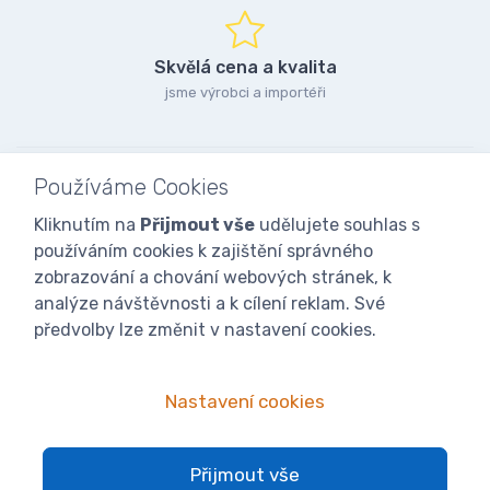
Skvělá cena a kvalita
jsme výrobci a importéři
Používáme Cookies
Kliknutím na
Přijmout vše
udělujete souhlas s
používáním cookies k zajištění správného
zobrazování a chování webových stránek, k
analýze návštěvnosti a k cílení reklam. Své
předvolby lze změnit v nastavení cookies.
Nastavení cookies
© 2025
iVcelarstvi.cz®
Všechna práva vyhrazena.|
Staňte se
Přijmout vše
fanoušky: Včelařské potřeby - www.ivcelarstvi.cz