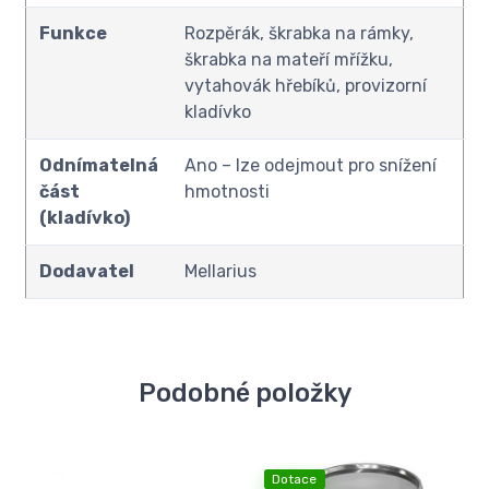
Funkce
Rozpěrák, škrabka na rámky,
škrabka na mateří mřížku,
vytahovák hřebíků, provizorní
kladívko
Odnímatelná
Ano – lze odejmout pro snížení
část
hmotnosti
(kladívko)
Dodavatel
Mellarius
Podobné položky
Dotace