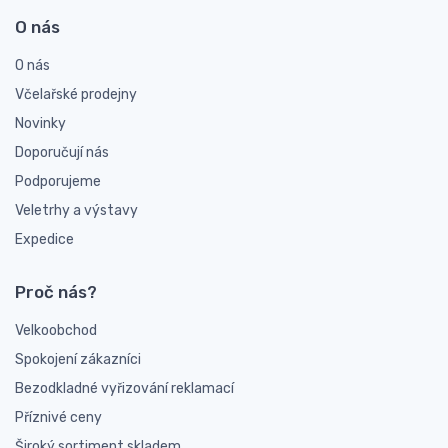
O nás
O nás
Včelařské prodejny
Novinky
Doporučují nás
Podporujeme
Veletrhy a výstavy
Expedice
Proč nás?
Velkoobchod
Spokojení zákazníci
Bezodkladné vyřizování reklamací
Příznivé ceny
Široký sortiment skladem