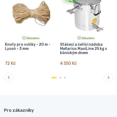
Skladem
Skladem
Knoty pro svíčky - 20 m -
Stáčecí a čeřící nádoba
S
Lysoň - 3 mm
Mellarius MaxiLine 25 kg s
kónickým dnem
72 Kč
4 550 Kč
Pro zákazníky