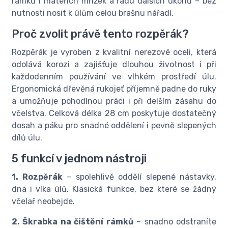
rámků i mateřích mřížek a řadu dalších úkonů – bez
nutnosti nosit k úlům celou brašnu nářadí.
Proč zvolit právě tento rozpěrák?
Rozpěrák je vyroben z kvalitní nerezové oceli, která
odolává korozi a zajišťuje dlouhou životnost i při
každodenním používání ve vlhkém prostředí úlu.
Ergonomická dřevěná rukojeť příjemně padne do ruky
a umožňuje pohodlnou práci i při delším zásahu do
včelstva. Celková délka 28 cm poskytuje dostatečný
dosah a páku pro snadné oddělení i pevně slepených
dílů úlu.
5 funkcí v jednom nástroji
1. Rozpěrák
– spolehlivě oddělí slepené nástavky,
dna i víka úlů. Klasická funkce, bez které se žádný
včelař neobejde.
2. Škrabka na čištění rámků
– snadno odstraníte