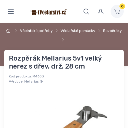
0
Včelařské potřeby
Včelařské pomůcky
Rozpěráky
…
Rozpěrák Mellarius 5v1 velký
nerez s dřev. drž. 28 cm
Kód produktu:
M4633
Výrobce:
Mellarius ®