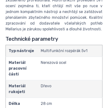
zkušeného profesionála. Multifunkční provedení 5v1
ocení zejména ti, kteří chtějí mít vše po ruce v
jednom kompaktním nástroji a nechtějí se zatěžovat
přenášením zbytečného množství pomůcek. Kvalitní
zpracování od dodavatele včelařských potřeb
Mellarius je zárukou spolehlivosti a dlouhé životnosti.
Technické parametry
Typ nástroje
Multifunkční rozpěrák 5v1
Materiál
Nerezová ocel
pracovní
části
Materiál
Dřevo
rukojeti
Délka
28 cm