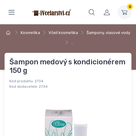
0
Kosmetika
Včelí kosmetika
Šampony, vlasové vody
…
Šampon medový s kondicionérem
150 g
Kód produktu:
2734
Kód dodavatele:
2734