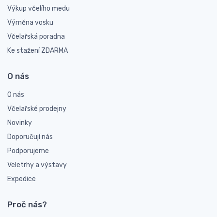
Výkup včelího medu
Výměna vosku
Včelařská poradna
Ke stažení ZDARMA
O nás
O nás
Včelařské prodejny
Novinky
Doporučují nás
Podporujeme
Veletrhy a výstavy
Expedice
Proč nás?