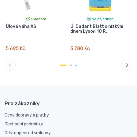
Skladem
Na objednání
Úlová váha XS
Úl Dadant Blatt s nízkým
dnem Lysoň 10 R.
E
5 695 Kč
3 780 Kč
Pro zákazníky
Cena dopravy a platby
Obchodní podmínky
Odstoupení od smlouvy