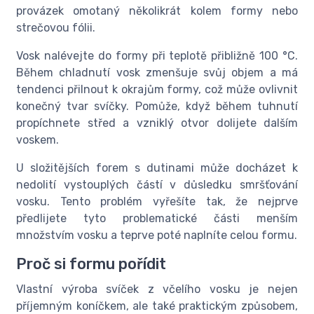
provázek omotaný několikrát kolem formy nebo
strečovou fólii.
Vosk nalévejte do formy při teplotě přibližně 100 °C.
Během chladnutí vosk zmenšuje svůj objem a má
tendenci přilnout k okrajům formy, což může ovlivnit
konečný tvar svíčky. Pomůže, když během tuhnutí
propíchnete střed a vzniklý otvor dolijete dalším
voskem.
U složitějších forem s dutinami může docházet k
nedolití vystouplých částí v důsledku smršťování
vosku. Tento problém vyřešíte tak, že nejprve
předlijete tyto problematické části menším
množstvím vosku a teprve poté naplníte celou formu.
Proč si formu pořídit
Vlastní výroba svíček z včelího vosku je nejen
příjemným koníčkem, ale také praktickým způsobem,