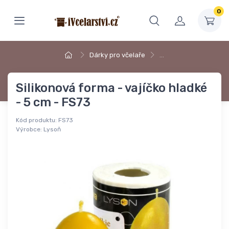
0
Dárky pro včelaře
…
Silikonová forma - vajíčko hladké
- 5 cm - FS73
Kód produktu:
FS73
Výrobce:
Lysoň