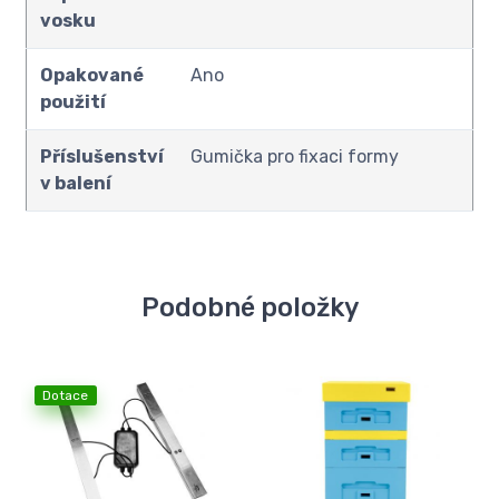
vosku
Opakované
Ano
použití
Příslušenství
Gumička pro fixaci formy
v balení
Podobné položky
Dotace