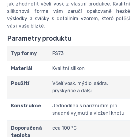
jak zhodnotit včelí vosk z vlastní produkce. Kvalitní
silikonová forma vám zaručí opakovaně hezké
výsledky a svíčky s detailním vzorem, které potěší
vás i vaše blízké.
Parametry produktu
Typ formy
FS73
Materiál
Kvalitní silikon
Použití
Včelí vosk, mýdlo, sádra,
pryskyřice a další
Konstrukce
Jednodílná s naříznutím pro
snadné vyjmutí a vložení knotu
Doporučená
cca 100 °C
teplota