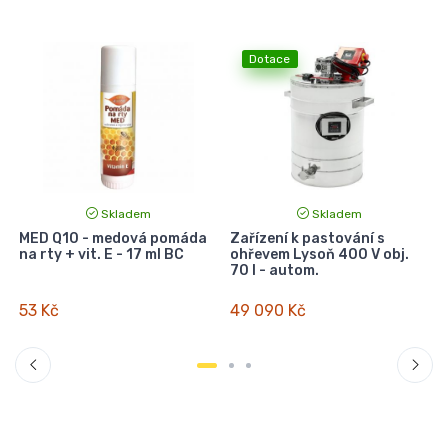
Dotace
Skladem
Skladem
MED Q10 - medová pomáda
Zařízení k pastování s
na rty + vit. E - 17 ml BC
ohřevem Lysoň 400 V obj.
70 l - autom.
53 Kč
49 090 Kč