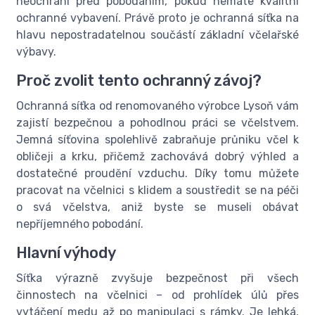
neochrání před pobodáním, pokud nemáte kvalitní
ochranné vybavení. Právě proto je ochranná síťka na
hlavu nepostradatelnou součástí základní včelařské
výbavy.
Proč zvolit tento ochranný závoj?
Ochranná síťka od renomovaného výrobce Lysoň vám
zajistí bezpečnou a pohodlnou práci se včelstvem.
Jemná síťovina spolehlivě zabraňuje průniku včel k
obličeji a krku, přičemž zachovává dobrý výhled a
dostatečné proudění vzduchu. Díky tomu můžete
pracovat na včelnici s klidem a soustředit se na péči
o svá včelstva, aniž byste se museli obávat
nepříjemného pobodání.
Hlavní výhody
Síťka výrazně zvyšuje bezpečnost při všech
činnostech na včelnici – od prohlídek úlů přes
vytáčení medu až po manipulaci s rámky. Je lehká,