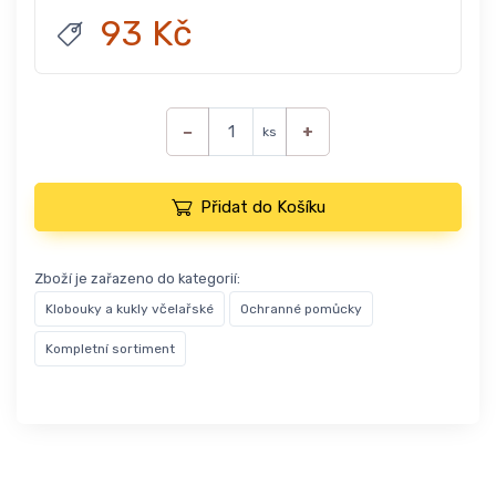
93 Kč
−
+
ks
Přidat do Košíku
Zboží je zařazeno do kategorií:
Klobouky a kukly včelařské
Ochranné pomůcky
Kompletní sortiment