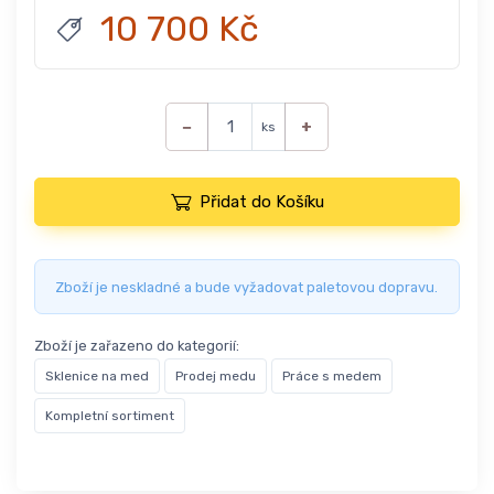
10 700 Kč
−
+
ks
Přidat do Košíku
Zboží je neskladné a bude vyžadovat paletovou dopravu.
Zboží je zařazeno do kategorií:
Sklenice na med
Prodej medu
Práce s medem
Kompletní sortiment