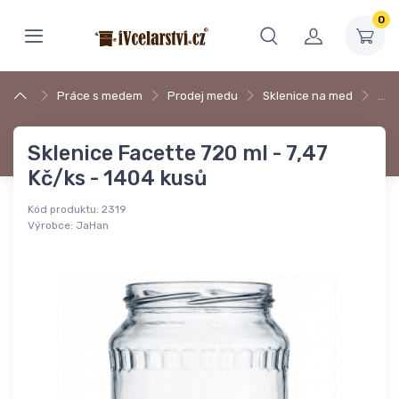
0
Práce s medem
Prodej medu
Sklenice na med
…
Sklenice Facette 720 ml - 7,47
Kč/ks - 1404 kusů
Kód produktu:
2319
Výrobce:
JaHan