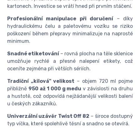
kartonech. Investice se vrátí hned při prvním stáčení.
Profesionální manipulace při doručení
– díky
hydraulickému čelu a paletovému vozíku se riziko
poškození během přepravy minimalizuje na naprosté
minimum.
Snadné etiketování
– rovná plocha na těle sklenice
umožňuje rychlé a přesné nalepení etikety, což
oceníte zejména při větších sériích.
Tradiční „kilová" velikost
– objem 720 ml pojme
přibližně
950 až 1 000 g medu
v závislosti na druhu
a hustotě, což odpovídá nejžádanější velikosti balení
u českých zákazníků.
Univerzální uzávěr Twist Off 82
– široce dostupný
typ víčka, které spolehlivě těsní a snadno se otevírá.