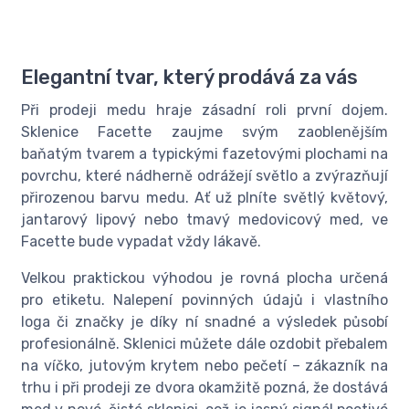
Elegantní tvar, který prodává za vás
Při prodeji medu hraje zásadní roli první dojem.
Sklenice Facette zaujme svým zaoblenějším
baňatým tvarem a typickými fazetovými plochami na
povrchu, které nádherně odrážejí světlo a zvýrazňují
přirozenou barvu medu. Ať už plníte světlý květový,
jantarový lipový nebo tmavý medovicový med, ve
Facette bude vypadat vždy lákavě.
Velkou praktickou výhodou je rovná plocha určená
pro etiketu. Nalepení povinných údajů i vlastního
loga či značky je díky ní snadné a výsledek působí
profesionálně. Sklenici můžete dále ozdobit přebalem
na víčko, jutovým krytem nebo pečetí – zákazník na
trhu i při prodeji ze dvora okamžitě pozná, že dostává