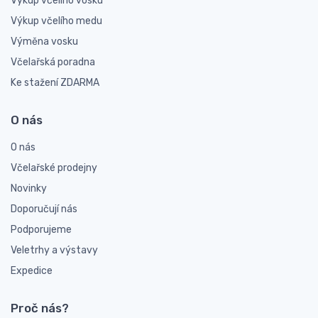
Výkup včelího vosku
Výkup včelího medu
Výměna vosku
Včelařská poradna
Ke stažení ZDARMA
O nás
O nás
Včelařské prodejny
Novinky
Doporučují nás
Podporujeme
Veletrhy a výstavy
Expedice
Proč nás?