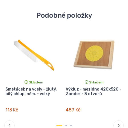
Podobné položky
Skladem
Skladem
i
Smetáček na včely - žlutý,
Výkluz - mezidno 420x520 -
bílý chlup, něm. - velký
Zander - 8 otvorů
1
113 Kč
489 Kč