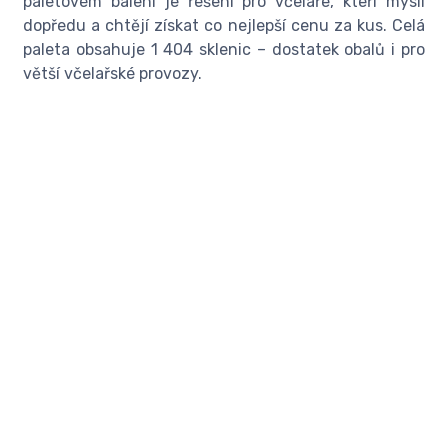
paletovém balení je řešení pro včelaře, kteří myslí
dopředu a chtějí získat co nejlepší cenu za kus. Celá
paleta obsahuje 1 404 sklenic – dostatek obalů i pro
větší včelařské provozy.