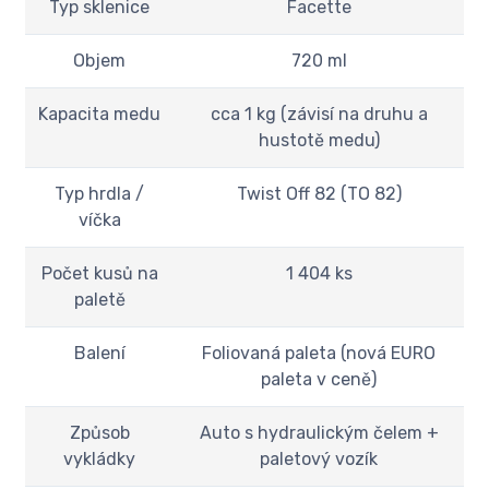
Typ sklenice
Facette
Objem
720 ml
Kapacita medu
cca 1 kg (závisí na druhu a
hustotě medu)
Typ hrdla /
Twist Off 82 (TO 82)
víčka
Počet kusů na
1 404 ks
paletě
Balení
Foliovaná paleta (nová EURO
paleta v ceně)
Způsob
Auto s hydraulickým čelem +
vykládky
paletový vozík