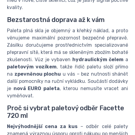
med v nové, čisté sklenici, což je jasný signál poctivé
kvality.
Bezstarostná doprava až k vám
Paleta plná skla je objemný a křehký náklad, a proto
věnujeme maximální pozornost bezpečné přepravě.
Zásilku doručujeme prostřednictvím specializované
přepravní sítě, která má se skleněným zbožím bohaté
zkušenosti. Vůz je vybaven
hydraulickým čelem
a
paletovým vozíkem
, takže řidič paletu složí přímo
na
zpevněnou plochu
u vás – bez nutnosti shánět
další pomocníky na ruční vykládku. Součástí dodávky
je
nová EURO paleta
, kterou nemusíte vracet ani
vyměňovat.
Proč si vybrat paletový odběr Facette
720 ml
Nejvýhodnější cena za kus
– odběr celé palety
znamená výraznou úsporu oproti nákupu po menších