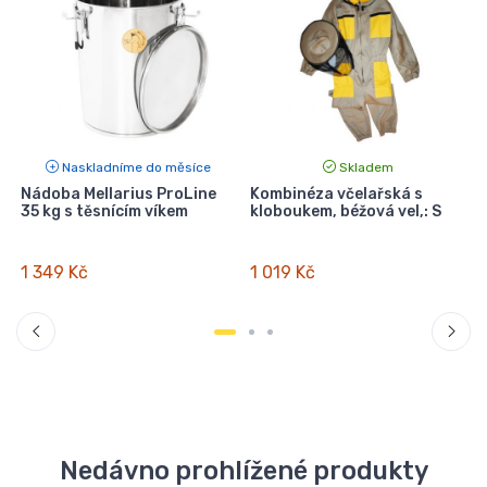
Naskladníme do měsíce
Skladem
Nádoba Mellarius ProLine
Kombinéza včelařská s
35 kg s těsnícím víkem
kloboukem, béžová vel,: S
v
1 349 Kč
1 019 Kč
Nedávno prohlížené produkty