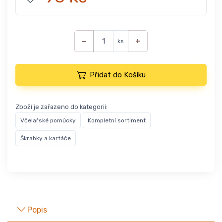
−
+
ks
Přidat do Košíku
Zboží je zařazeno do kategorií:
Včelařské pomůcky
Kompletní sortiment
Škrabky a kartáče
Popis