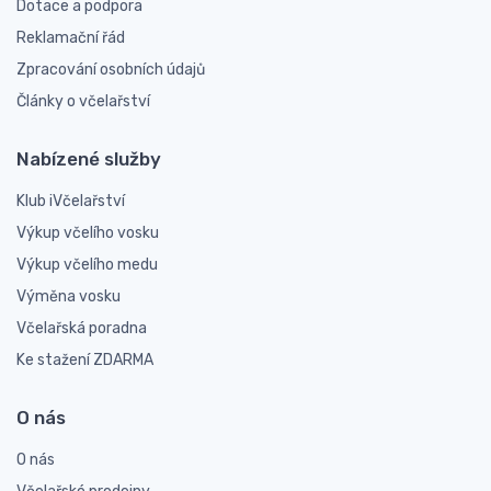
Dotace a podpora
Reklamační řád
Zpracování osobních údajů
Články o včelařství
Nabízené služby
Klub iVčelařství
Výkup včelího vosku
Výkup včelího medu
Výměna vosku
Včelařská poradna
Ke stažení ZDARMA
O nás
O nás