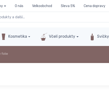
py
O nás
Velkoobchod
Sleva 5%
Cena dopravy
Kosmetika
Včelí produkty
Svíčk
 folie