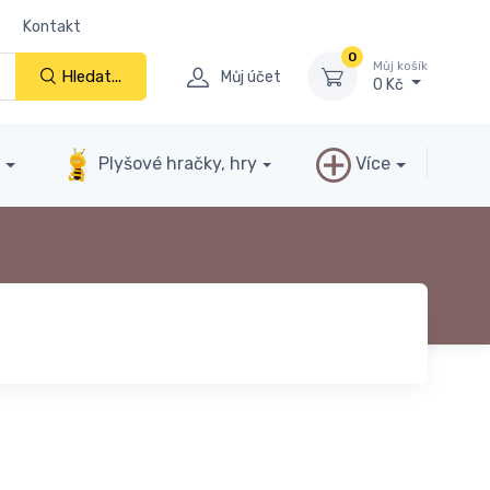
Kontakt
0
Můj košík
Hledat...
Můj účet
0 Kč
y
Plyšové hračky, hry
Více