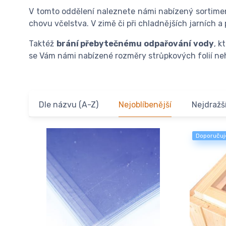
V tomto oddělení naleznete námi nabízený sortimen
chovu včelstva. V zimě či při chladnějších jarních 
Taktéž
brání přebytečnému odpařování vody
, k
se Vám námi nabízené rozměry strůpkových folií ne
Dle názvu (A-Z)
Nejoblíbenější
Nejdražš
Doporuču