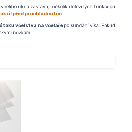
včelího úlu a zastávají několik důležitých funkcí při
tak úl před prochladnutím
.
útoku včelstva na včelaře
po sundání víka. Pokud
řskými nůžkami.