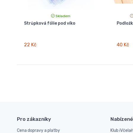
Skladem
Strůpková fólie pod víko
Podložk
22 Kč
40 Kč
Pro zákazníky
Nabízené
Cena dopravy a platby
Klub iVčelař