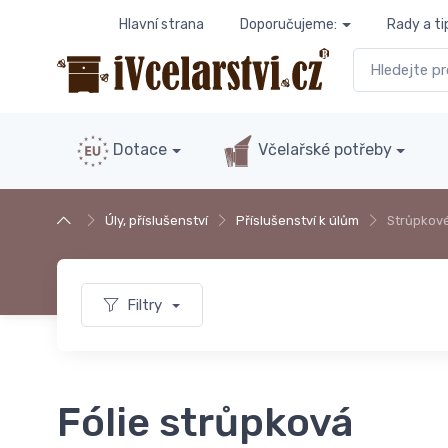
Hlavní strana
Doporučujeme:
Rady a ti
Dotace
Včelařské potřeby
Úly, příslušenství
Příslušenství k úlům
Strůpkové
Filtry
Fólie strůpková