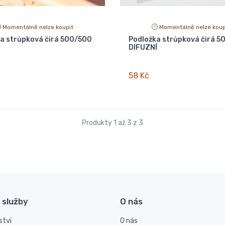
Momentálně nelze koupit
Momentálně nelze koup
a strůpková čirá 500/500
Podložka strůpková čirá 5
DIFUZNÍ
58 Kč
Produkty 1 až 3 z 3
 služby
O nás
ství
O nás