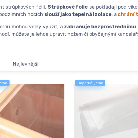
t strůpkových fólií.
Strůpkové folie
se pokládají pod víko 
a podzimních nocích
slouží jako tepelná izolace
, a
chrání 
terou mohou včely využít, a
zabraňuje bezprostřednímu 
hodí, můžete je lehce upravit nožem či obyčejnými kancelá
í
Nejlevnější
jeme
Doporučujeme