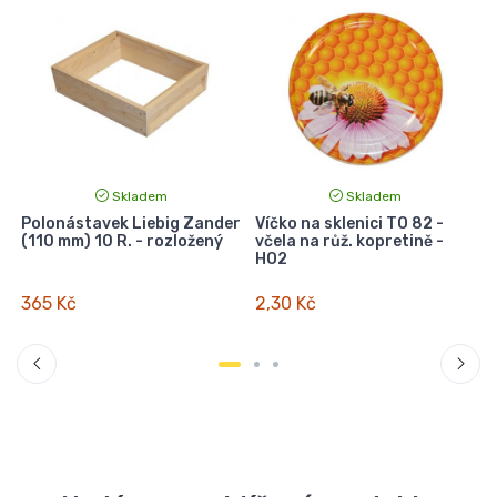
Skladem
Skladem
Polonástavek Liebig Zander
Víčko na sklenici TO 82 -
ý
(110 mm) 10 R. - rozložený
včela na růž. kopretině -
HO2
365 Kč
2,30 Kč