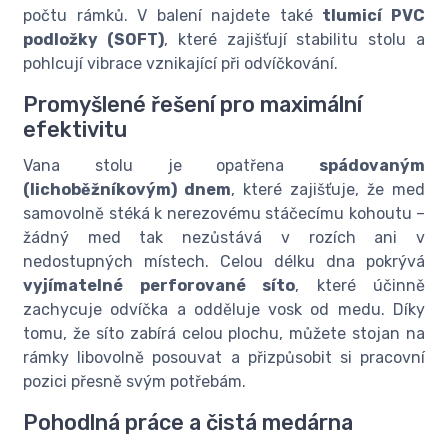
počtu rámků. V balení najdete také
tlumicí PVC
podložky (SOFT)
, které zajišťují stabilitu stolu a
pohlcují vibrace vznikající při odvíčkování.
Promyšlené řešení pro maximální
efektivitu
Vana stolu je opatřena
spádovaným
(lichoběžníkovým) dnem
, které zajišťuje, že med
samovolně stéká k nerezovému stáčecímu kohoutu –
žádný med tak nezůstává v rozích ani v
nedostupných místech. Celou délku dna pokrývá
vyjímatelné perforované síto
, které účinně
zachycuje odvíčka a odděluje vosk od medu. Díky
tomu, že síto zabírá celou plochu, můžete stojan na
rámky libovolně posouvat a přizpůsobit si pracovní
pozici přesně svým potřebám.
Pohodlná práce a čistá medárna