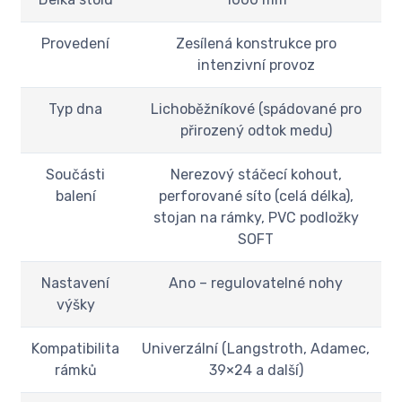
Provedení
Zesílená konstrukce pro
intenzivní provoz
Typ dna
Lichoběžníkové (spádované pro
přirozený odtok medu)
Součásti
Nerezový stáčecí kohout,
balení
perforované síto (celá délka),
stojan na rámky, PVC podložky
SOFT
Nastavení
Ano – regulovatelné nohy
výšky
Kompatibilita
Univerzální (Langstroth, Adamec,
rámků
39×24 a další)