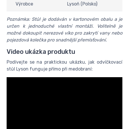
Výrobce
Lysoň (Polsko)
Poznámka: Stůl je dodáván v kartonovém obalu a je
určen k jednoduché vlastní montáži. Volitelně je
možné dokoupit nerezové víko pro zakrytí vany nebo
pojezdová kolečka pro snadnější přemísťování.
Video ukázka produktu
Podívejte se na praktickou ukázku, jak odvíčkovací
stůl Lyson funguje přímo při medobraní: