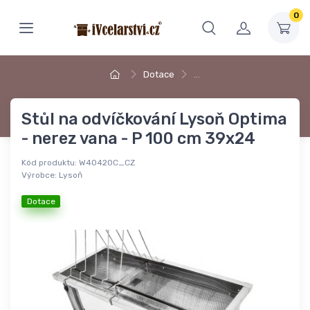
0
Dotace
…
Stůl na odvíčkování Lysoň Optima
- nerez vana - P 100 cm 39x24
Kód produktu:
W40420C_CZ
Výrobce:
Lysoň
Dotace