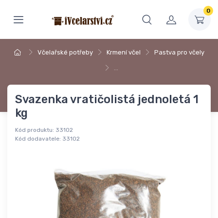
0
Včelařské potřeby
Krmení včel
Pastva pro včely
…
Svazenka vratičolistá jednoletá 1
kg
Kód produktu:
33102
Kód dodavatele:
33102