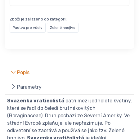
Zboží je zařazeno do kategorií:
Pastva pro včely
Zelené hnojivo
Popis
Parametry
Svazenka vratičolistá
patří mezi jednoleté květiny,
které se řadí do čeledi brutnákovitých
(Boraginaceae). Druh pochází ze Severní Ameriky. Ve
střední Evropě zplaňuje, ale nepřezimuje. Po
odkvetení se zaorává a používá se jako tzv. Zelené
hnojivo.
Svazenka vratičolistá
je ideální