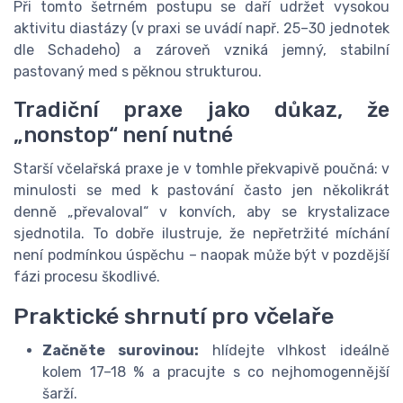
Při tomto šetrném postupu se daří udržet vysokou
aktivitu diastázy (v praxi se uvádí např. 25–30 jednotek
dle Schadeho) a zároveň vzniká jemný, stabilní
pastovaný med s pěknou strukturou.
Tradiční praxe jako důkaz, že
„nonstop“ není nutné
Starší včelařská praxe je v tomhle překvapivě poučná: v
minulosti se med k pastování často jen několikrát
denně „převaloval“ v konvích, aby se krystalizace
sjednotila. To dobře ilustruje, že nepřetržité míchání
není podmínkou úspěchu – naopak může být v pozdější
fázi procesu škodlivé.
Praktické shrnutí pro včelaře
Začněte surovinou:
hlídejte vlhkost ideálně
kolem 17–18 % a pracujte s co nejhomogennější
šarží.