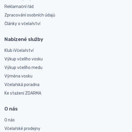
Reklamační řád
Zpracování osobních údajů
Články o včelařství
Nabízené služby
Klub iVčelařství
Výkup včelího vosku
Výkup včelího medu
Výměna vosku
Včelařská poradna
Ke stažení ZDARMA
O nás
O nás
Včelařské prodejny