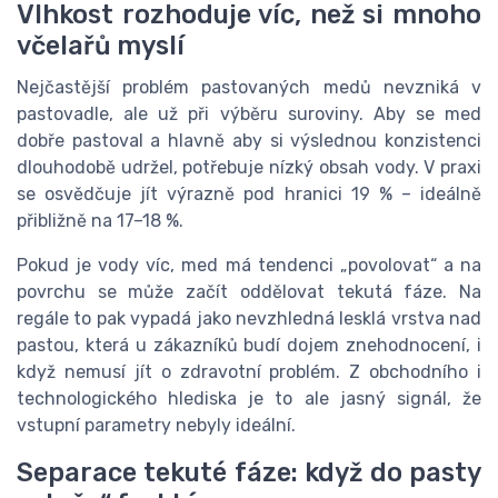
Vlhkost rozhoduje víc, než si mnoho
včelařů myslí
Nejčastější problém pastovaných medů nevzniká v
pastovadle, ale už při výběru suroviny. Aby se med
dobře pastoval a hlavně aby si výslednou konzistenci
dlouhodobě udržel, potřebuje nízký obsah vody. V praxi
se osvědčuje jít výrazně pod hranici 19 % – ideálně
přibližně na 17–18 %.
Pokud je vody víc, med má tendenci „povolovat“ a na
povrchu se může začít oddělovat tekutá fáze. Na
regále to pak vypadá jako nevzhledná lesklá vrstva nad
pastou, která u zákazníků budí dojem znehodnocení, i
když nemusí jít o zdravotní problém. Z obchodního i
technologického hlediska je to ale jasný signál, že
vstupní parametry nebyly ideální.
Separace tekuté fáze: když do pasty