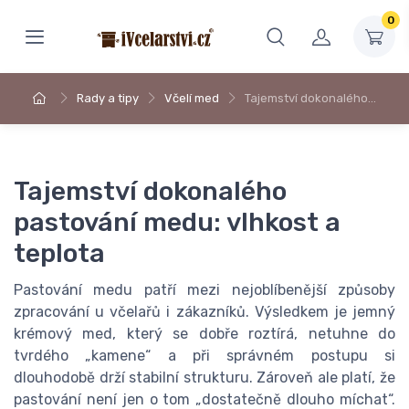
0
Rady a tipy
Včelí med
Tajemství dokonalého…
Tajemství dokonalého
pastování medu: vlhkost a
teplota
Pastování medu patří mezi nejoblíbenější způsoby
zpracování u včelařů i zákazníků. Výsledkem je jemný
krémový med, který se dobře roztírá, netuhne do
tvrdého „kamene“ a při správném postupu si
dlouhodobě drží stabilní strukturu. Zároveň ale platí, že
pastování není jen o tom „dostatečně dlouho míchat“.