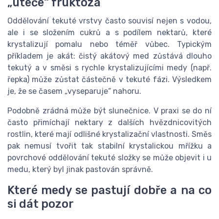
„uteče“ fruktóza
Oddělování tekuté vrstvy často souvisí nejen s vodou,
ale i se složením cukrů a s podílem nektarů, které
krystalizují pomalu nebo téměř vůbec. Typickým
příkladem je akát: čistý akátový med zůstává dlouho
tekutý a v směsi s rychle krystalizujícími medy (např.
řepka) může zůstat částečně v tekuté fázi. Výsledkem
je, že se časem „vyseparuje“ nahoru.
Podobně zrádná může být slunečnice. V praxi se do ní
často přimíchají nektary z dalších hvězdnicovitých
rostlin, které mají odlišné krystalizační vlastnosti. Směs
pak nemusí tvořit tak stabilní krystalickou mřížku a
povrchové oddělování tekuté složky se může objevit i u
medu, který byl jinak pastován správně.
Které medy se pastují dobře a na co
si dát pozor