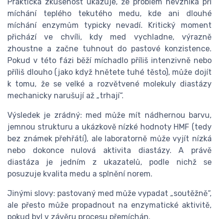
Praktická zkušenost ukazuje, že problém nevzniká při
míchání teplého tekutého medu, kde ani dlouhé
míchání enzymům typicky nevadí. Kritický moment
přichází ve chvíli, kdy med vychladne, výrazně
zhoustne a začne tuhnout do pastové konzistence.
Pokud v této fázi běží míchadlo příliš intenzivně nebo
příliš dlouho (jako když hnětete tuhé těsto), může dojít
k tomu, že se velké a rozvětvené molekuly diastázy
mechanicky narušují až „trhají“.
Výsledek je zrádný: med může mít nádhernou barvu,
jemnou strukturu a ukázkově nízké hodnoty HMF (tedy
bez známek přehřátí), ale laboratorně může vyjít nízká
nebo dokonce nulová aktivita diastázy. A právě
diastáza je jedním z ukazatelů, podle nichž se
posuzuje kvalita medu a splnění norem.
Jinými slovy: pastovaný med může vypadat „soutěžně“,
ale přesto může propadnout na enzymatické aktivitě,
pokud byl v závěru procesu přemíchán.