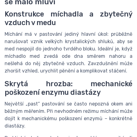
se málo mluví
Konstrukce míchadla a zbytečný
vzduch v medu
Míchání má v pastování jediný hlavní úkol: průběžně
narušovat vznik velkých krystalických shluků, aby se
med nespojil do jednoho tvrdého bloku. Ideální je, když
míchadlo med zvedá ode dna směrem nahoru a
nešlehá do něj zbytečně vzduch. Zavzdušnění může
zhoršit vzhled, urychlit pěnění a komplikovat stáčení.
Skrytá hrozba: mechanické
poškození enzymu diastázy
Největší „past“ pastování se často nepozná okem ani
běžným měřením. Při nevhodném režimu míchání může
dojít k mechanickému poškození enzymů – konkrétně
diastázy.