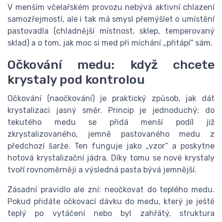
V menším včelařském provozu nebývá aktivní chlazení
samozřejmostí, ale i tak má smysl přemýšlet o umístění
pastovadla (chladnější místnost, sklep, temperovaný
sklad) a o tom, jak moc si med při míchání „přitápí“ sám.
Očkování medu: když chcete
krystaly pod kontrolou
Očkování (naočkování) je praktický způsob, jak dát
krystalizaci jasný směr. Princip je jednoduchý: do
tekutého medu se přidá menší podíl již
zkrystalizovaného, jemně pastovaného medu z
předchozí šarže. Ten funguje jako „vzor“ a poskytne
hotová krystalizační jádra. Díky tomu se nové krystaly
tvoří rovnoměrněji a výsledná pasta bývá jemnější.
Zásadní pravidlo ale zní: neočkovat do teplého medu.
Pokud přidáte očkovací dávku do medu, který je ještě
teplý po vytáčení nebo byl zahřátý, struktura