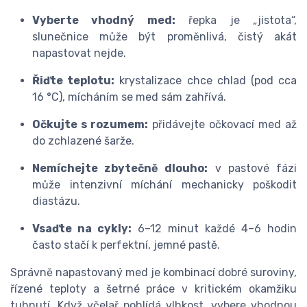
Vyberte vhodný med:
řepka je „jistota“,
slunečnice může být proměnlivá, čistý akát
napastovat nejde.
Řiďte teplotu:
krystalizace chce chlad (pod cca
16 °C), mícháním se med sám zahřívá.
Očkujte s rozumem:
přidávejte očkovací med až
do zchlazené šarže.
Nemíchejte zbytečně dlouho:
v pastové fázi
může intenzivní míchání mechanicky poškodit
diastázu.
Vsaďte na cykly:
6–12 minut každé 4–6 hodin
často stačí k perfektní, jemné pastě.
Správně napastovaný med je kombinací dobré suroviny,
řízené teploty a šetrné práce v kritickém okamžiku
tuhnutí. Když včelař pohlídá vlhkost, vybere vhodnou