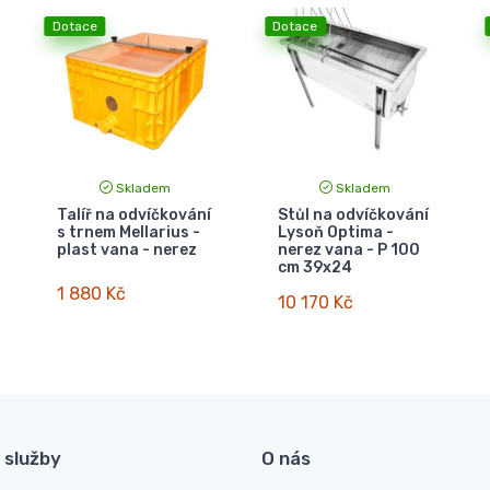
Dotace
Dotace
Skladem
Skladem
Talíř na odvíčkování
Stůl na odvíčkování
s trnem Mellarius -
Lysoň Optima -
plast vana - nerez
nerez vana - P 100
cm 39x24
1 880 Kč
10 170 Kč
 služby
O nás