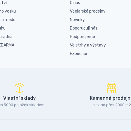
ství
O nás
ho vosku
Včelařské prodejny
ího medu
Novinky
sku
Doporučují nás
poradna
Podporujeme
 ZDARMA
Veletrhy a výstavy
Expedice
Vlastní sklady
Kamenná prodejn
es 3000 položek skladem
a sklad přes 2000 m2