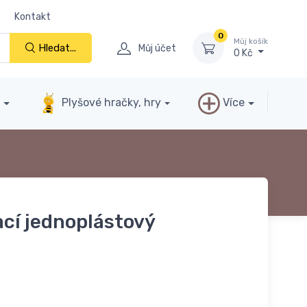
Kontakt
0
Můj košík
Hledat...
Můj účet
0 Kč
y
Plyšové hračky, hry
Více
ací jednoplástový