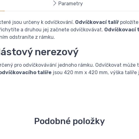
Parametry
které jsou určeny k odvíčkování.
Odvíčkovací talíř
položíte
řichytíte a druhou jej začnete odvíčkovávat.
Odvíčkovací t
áním odstraníte z rámku.
plástový nerezový
rčený pro odvíčkovávání jednoho rámku. Odvíčkovat může t
odvíčkovacího talíře
jsou 420 mm x 420 mm, výška talíře
Podobné položky