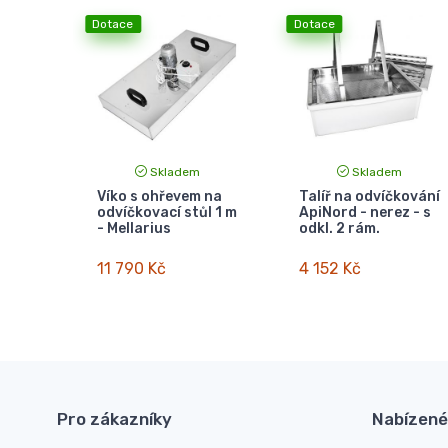
Dotace
Dotace
Skladem
Skladem
Víko s ohřevem na
Talíř na odvíčkování
odvíčkovací stůl 1 m
ApiNord - nerez - s
- Mellarius
odkl. 2 rám.
11 790 Kč
4 152 Kč
Pro zákazníky
Nabízené