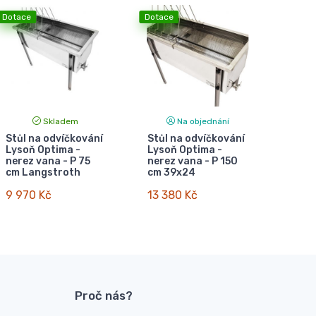
Dotace
Dotace
Skladem
Na objednání
Stůl na odvíčkování
Stůl na odvíčkování
Lysoň Optima -
Lysoň Optima -
nerez vana - P 75
nerez vana - P 150
cm Langstroth
cm 39x24
9 970 Kč
13 380 Kč
Proč nás?