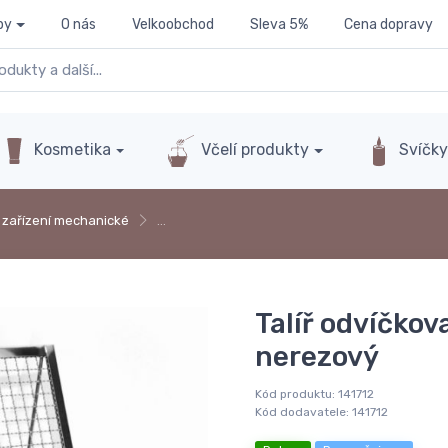
py
O nás
Velkoobchod
Sleva 5%
Cena dopravy
Kosmetika
Včelí produkty
Svíčk
 zařízení mechanické
…
Talíř odvíčkov
nerezový
Kód produktu:
141712
Kód dodavatele:
141712