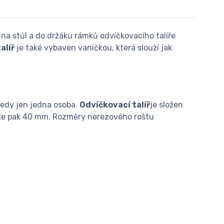
 na stůl a do držáku rámků odvíčkovacího talíře
alíř
je také vybaven vaničkou, která slouží jak
edy jen jedna osoba.
Odvíčkovací talíř
je složen
 je pak 40 mm. Rozměry nerezového roštu