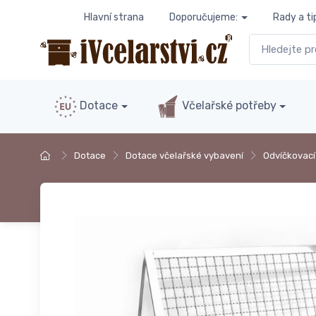
Hlavní strana
Doporučujeme:
Rady a ti
Dotace
Včelařské potřeby
Dotace
Dotace včelařské vybavení
Odvíčkovací