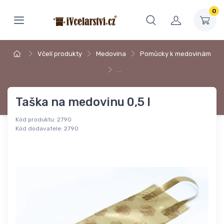
0
Včelí produkty
Medovina
Pomůcky k medovinám
…
Taška na medovinu 0,5 l
Kód produktu:
2790
Kód dodavatele:
2790