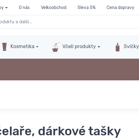
py
O nás
Velkoobchod
Sleva 5%
Cena dopravy
Kosmetika
Včelí produkty
Svíčk
elaře, dárkové tašky