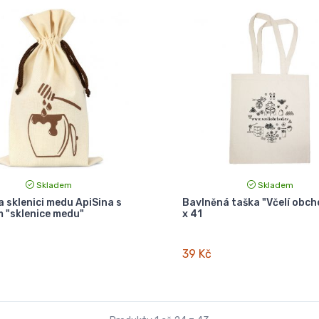
Skladem
Skladem
a sklenici medu ApiSina s
Bavlněná taška "Včelí obch
 "sklenice medu"
x 41
39 Kč