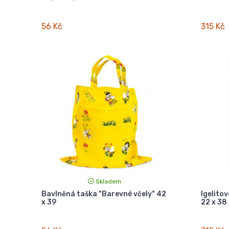
56 Kč
315 Kč
Skladem
Bavlněná taška "Barevné včely" 42
Igelitov
x 39
22 x 38