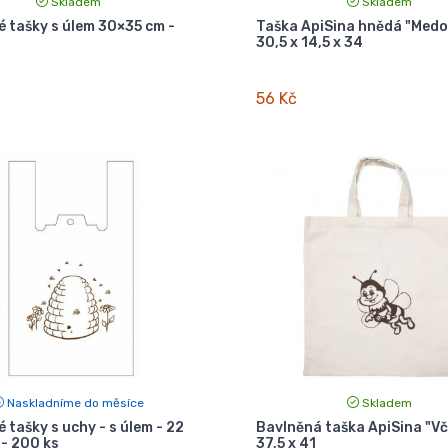
Skladem
Skladem
vé tašky s úlem 30×35 cm -
Taška ApiSina hnědá "Med
30,5 x 14,5 x 34
56 Kč
Naskladníme do měsíce
Skladem
é tašky s uchy - s úlem - 22
Bavlněná taška ApiSina "Vč
 - 200 ks
37,5 x 41