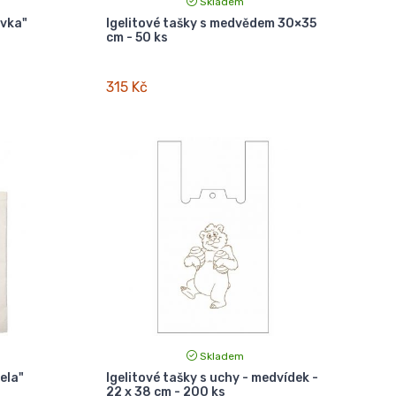
Skladem
ovka"
Igelitové tašky s medvědem 30×35
cm - 50 ks
315 Kč
Skladem
ela"
Igelitové tašky s uchy - medvídek -
22 x 38 cm - 200 ks