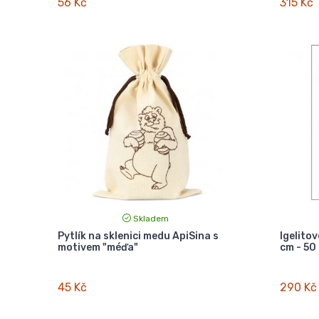
56 Kč
315 Kč
Skladem
Pytlík na sklenici medu ApiSina s
Igelito
motivem "méďa"
cm - 50
45 Kč
290 Kč