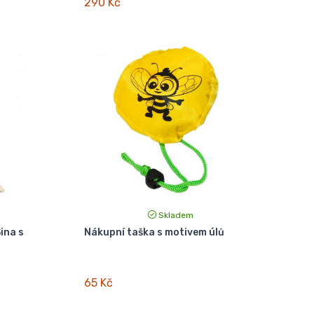
290 Kč
Skladem
ina s
Nákupní taška s motivem úlů
65 Kč