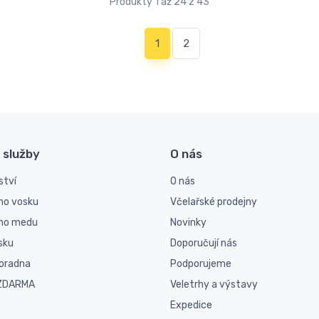
Produkty 1 až 24 z 43
(current)
1
2
 služby
O nás
ství
O nás
ho vosku
Včelařské prodejny
ího medu
Novinky
sku
Doporučují nás
poradna
Podporujeme
 ZDARMA
Veletrhy a výstavy
Expedice