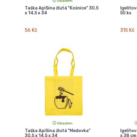
Skladem
Taška ApiSina žlutá "Košnice" 30,5
Igelito
x 14,5 x 34
50 ks
56 Kč
315 Kč
Skladem
Taška ApiSina žlutá "Medovka"
Igelitov
30,5 x 14,5 x 34
x 38 cm