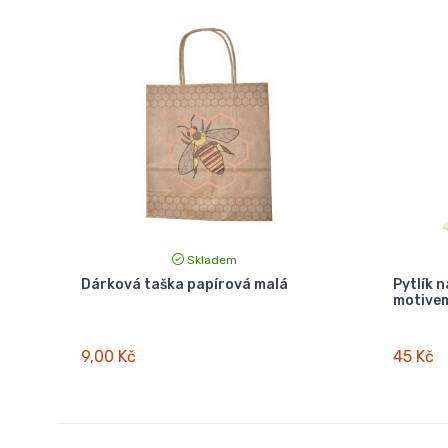
Skladem
Dárková taška papírová malá
Pytlík n
motivem
9,00 Kč
45 Kč