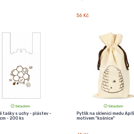
56 Kč
Skladem
Skladem
é tašky s uchy - plástev -
Pytlík na sklenici medu ApiS
 cm - 200 ks
motivem "košnice"