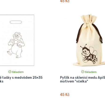
45 Kč
Skladem
Skladem
vé tašky s medvědem 25×35
Pytlík na sklenici medu ApiS
 ks
motivem "včelka"
45 Kč