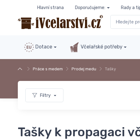
Hlavní strana
Doporučujeme:
Rady a ti
Dotace
Včelařské potřeby
Práce s medem
Prodej medu
Tašky
Filtry
Tašky k propagaci vč