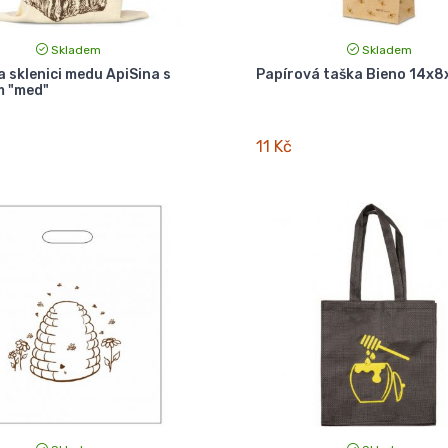
Skladem
Skladem
a sklenici medu ApiSina s
Papírová taška Bieno 14x8
m "med"
11 Kč