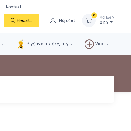
Kontakt
0
Můj košík
Hledat...
Můj účet
0 Kč
y
Plyšové hračky, hry
Více