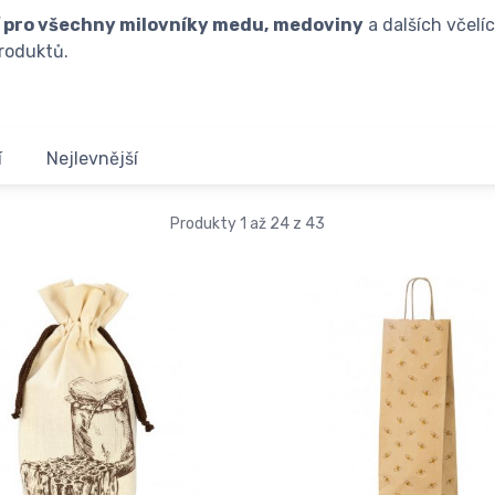
í pro všechny milovníky medu, medoviny
a dalších včelí
produktů.
í
Nejlevnější
Produkty 1 až 24 z 43