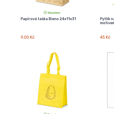
Skladem
Papírová taška Bieno 24x11x31
Pytlík n
motive
9,00 Kč
45 Kč