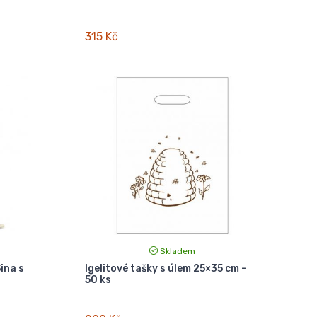
315 Kč
Skladem
ina s
Igelitové tašky s úlem 25×35 cm -
50 ks