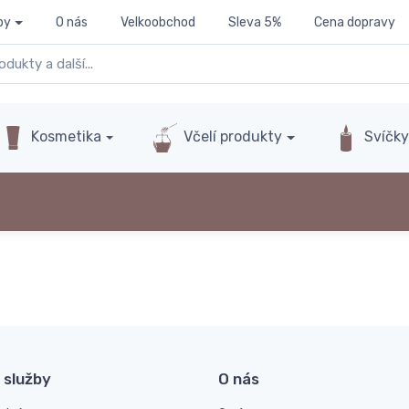
py
O nás
Velkoobchod
Sleva 5%
Cena dopravy
Kosmetika
Včelí produkty
Svíčk
 služby
O nás