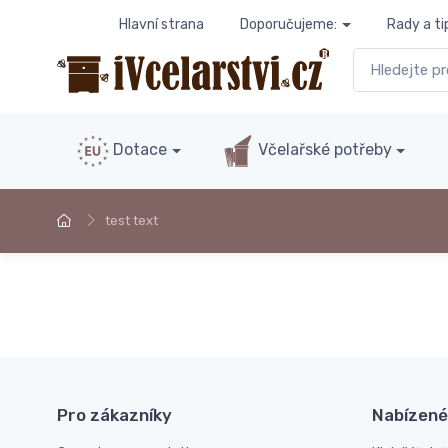
Hlavní strana
Doporučujeme:
Rady a ti
Dotace
Včelařské potřeby
test text
Pro zákazníky
Nabízené