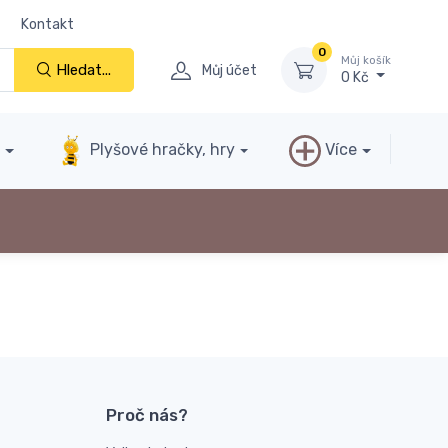
Kontakt
0
Můj košík
Hledat...
Můj účet
0 Kč
y
Plyšové hračky, hry
Více
Proč nás?