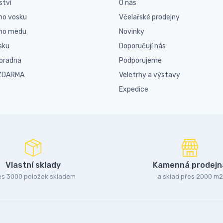
ství
O nás
ho vosku
Včelařské prodejny
ího medu
Novinky
sku
Doporučují nás
poradna
Podporujeme
 ZDARMA
Veletrhy a výstavy
Expedice
Vlastní sklady
Kamenná prodejn
es 3000 položek skladem
a sklad přes 2000 m2