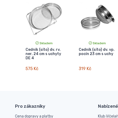
Skladem
Skladem
Cedník (síto) dv. rv.
Cedník (síto) dv. vp.
ner. 24 cm s uchyty
pocín 23 cm s uchy
DE 4
575 Kč
319 Kč
Pro zákazníky
Nabízené
Cena dopravy a platby
Klub iVčelař