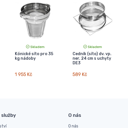
Skladem
Skladem
Kónické síto pro 35
Cedník (síto) dv. vp.
kg nádoby
ner. 24 cm s uchyty
DE3
1 955 Kč
589 Kč
 služby
O nás
ství
O nás