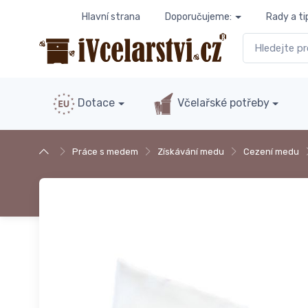
Hlavní strana
Doporučujeme:
Rady a ti
Dotace
Včelařské potřeby
Práce s medem
Získávání medu
Cezení medu