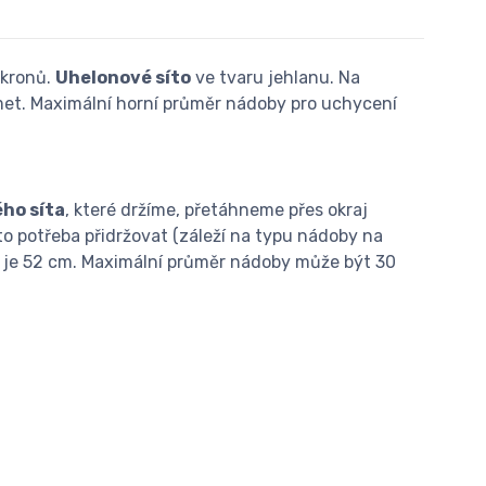
ikronů.
Uhelonové síto
ve tvaru jehlanu. Na
et. Maximální horní průměr nádoby pro uchycení
ho síta
, které držíme, přetáhneme přes okraj
to potřeba přidržovat (záleží na typu nádoby na
íta je 52 cm. Maximální průměr nádoby může být 30