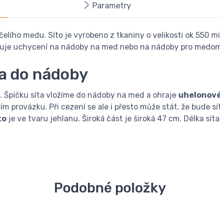
Parametry
čelího medu. Síto je vyrobeno z tkaniny o velikosti ok 550 m
žňuje uchycení na nádoby na med nebo na nádoby pro medom
ta do nádoby
 Špičku síta vložíme do nádoby na med a ohraje
uhelonové
 provázku. Při cezení se ale i přesto může stát, že bude sí
to
je ve tvaru jehlanu. Široká část je široká 47 cm. Délka s
Podobné položky