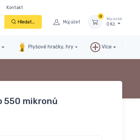
Kontakt
0
Můj košík
Hledat...
Můj účet
0 Kč
y
Plyšové hračky, hry
Více
o 550 mikronů