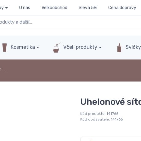
py
O nás
Velkoobchod
Sleva 5%
Cena dopravy
Kosmetika
Včelí produkty
Svíčk
…
Uhelonové sít
Kód produktu:
141766
Kód dodavatele:
141766