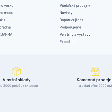
ho vosku
Včelařské prodejny
ího medu
Novinky
sku
Doporučují nás
poradna
Podporujeme
 ZDARMA
Veletrhy a výstavy
Expedice
Vlastní sklady
Kamenná prodejn
es 3000 položek skladem
a sklad přes 2000 m2