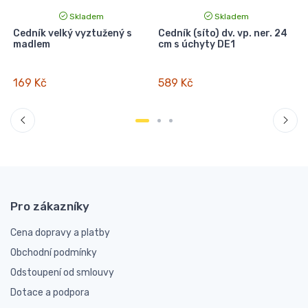
Skladem
Skladem
Cedník velký vyztužený s
Cedník (síto) dv. vp. ner. 24
C
madlem
cm s úchyty DE1
169 Kč
589 Kč
Pro zákazníky
Cena dopravy a platby
Obchodní podmínky
Odstoupení od smlouvy
Dotace a podpora