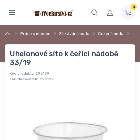
0
Práce s medem
Získávání medu
Cezení medu
…
Uhelonové síto k čeřící nádobě
33/19
Kód produktu:
295189
Kód dodavatele:
295189