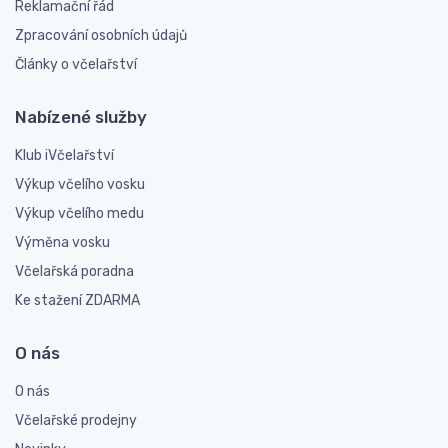
Reklamační řád
Zpracování osobních údajů
Články o včelařství
Nabízené služby
Klub iVčelařství
Výkup včelího vosku
Výkup včelího medu
Výměna vosku
Včelařská poradna
Ke stažení ZDARMA
O nás
O nás
Včelařské prodejny