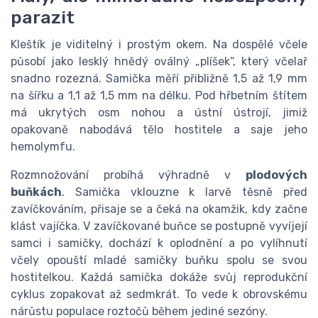
parazit
Kleštík je viditelný i prostým okem. Na dospělé včele
působí jako lesklý hnědý oválný „plíšek“, který včelař
snadno rozezná. Samička měří přibližně 1,5 až 1,9 mm
na šířku a 1,1 až 1,5 mm na délku. Pod hřbetním štítem
má ukrytých osm nohou a ústní ústrojí, jimiž
opakovaně nabodává tělo hostitele a saje jeho
hemolymfu.
Rozmnožování probíhá výhradně v
plodových
buňkách
. Samička vklouzne k larvě těsně před
zavíčkováním, přisaje se a čeká na okamžik, kdy začne
klást vajíčka. V zavíčkované buňce se postupně vyvíjejí
samci i samičky, dochází k oplodnění a po vylíhnutí
včely opouští mladé samičky buňku spolu se svou
hostitelkou. Každá samička dokáže svůj reprodukční
cyklus zopakovat až sedmkrát. To vede k obrovskému
nárůstu populace roztočů během jediné sezóny.