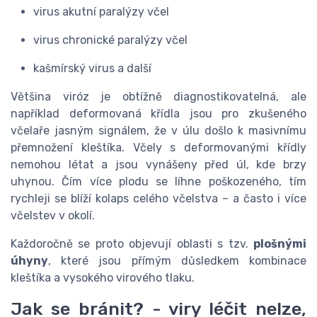
virus akutní paralýzy včel
virus chronické paralýzy včel
kašmírský virus a další
Většina viróz je obtížně diagnostikovatelná, ale
například deformovaná křídla jsou pro zkušeného
včelaře jasným signálem, že v úlu došlo k masivnímu
přemnožení kleštíka. Včely s deformovanými křídly
nemohou létat a jsou vynášeny před úl, kde brzy
uhynou. Čím více plodu se líhne poškozeného, tím
rychleji se blíží kolaps celého včelstva – a často i více
včelstev v okolí.
Každoročně se proto objevují oblasti s tzv.
plošnými
úhyny
, které jsou přímým důsledkem kombinace
kleštíka a vysokého virového tlaku.
Jak se bránit? - viry léčit nelze,