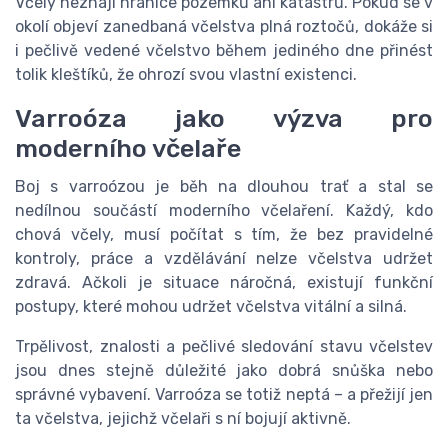
Včely neznají hranice pozemků ani katastrů. Pokud se v
okolí objeví zanedbaná včelstva plná roztočů, dokáže si
i pečlivě vedené včelstvo během jediného dne přinést
tolik kleštíků, že ohrozí svou vlastní existenci.
Varroóza jako výzva pro
moderního včelaře
Boj s varroózou je běh na dlouhou trať a stal se
nedílnou součástí moderního včelaření. Každý, kdo
chová včely, musí počítat s tím, že bez pravidelné
kontroly, práce a vzdělávání nelze včelstva udržet
zdravá. Ačkoli je situace náročná, existují funkční
postupy, které mohou udržet včelstva vitální a silná.
Trpělivost, znalosti a pečlivé sledování stavu včelstev
jsou dnes stejně důležité jako dobrá snůška nebo
správné vybavení. Varroóza se totiž neptá – a přežijí jen
ta včelstva, jejichž včelaři s ní bojují aktivně.