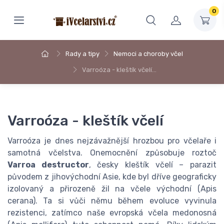
0
Rady a tipy
Nemoci a choroby včel
Varroóza - kleštík včelí…
Varroóza - kleštík včelí
Varroóza je dnes nejzávažnější hrozbou pro včelaře i
samotná včelstva. Onemocnění způsobuje roztoč
Varroa destructor
, česky kleštík včelí – parazit
původem z jihovýchodní Asie, kde byl dříve geograficky
izolovaný a přirozeně žil na včele východní (Apis
cerana). Ta si vůči němu během evoluce vyvinula
rezistenci, zatímco naše evropská včela medonosná