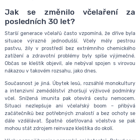
Jak se změnilo včelaření za
posledních 30 let?
Starší generace včelařů často vzpomíná, že dříve byla
situace výrazně jednodušší. Včely měly pestrou
pastvu, žily v prostředí bez extrémního chemického
zatížení a zdravotní problémy byly spíše výjimečné.
Občas se kleštík objevil, ale nebýval spojen s virovou
nákazou v takovém rozsahu, jako dnes.
Současnost je jiná. Úbytek lesů, rozsáhlé monokultury
a intenzivní zemědělství zhoršují výživové podmínky
včel. Snížená imunita pak otevírá cestu nemocem.
Situaci nezlepšuje ani včelařský boom – přibývá
začátečníků bez potřebných znalostí a bez ochoty se
dále vzdělávat. Špatně ošetřovaná včelstva se pak
mohou stát zdrojem reinvaze kleštíka do okolí.