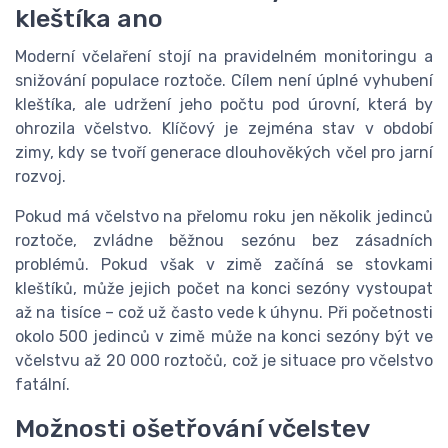
kleštíka ano
Moderní včelaření stojí na pravidelném monitoringu a
snižování populace roztoče. Cílem není úplné vyhubení
kleštíka, ale udržení jeho počtu pod úrovní, která by
ohrozila včelstvo. Klíčový je zejména stav v období
zimy, kdy se tvoří generace dlouhověkých včel pro jarní
rozvoj.
Pokud má včelstvo na přelomu roku jen několik jedinců
roztoče, zvládne běžnou sezónu bez zásadních
problémů. Pokud však v zimě začíná se stovkami
kleštíků, může jejich počet na konci sezóny vystoupat
až na tisíce – což už často vede k úhynu. Při početnosti
okolo 500 jedinců v zimě může na konci sezóny být ve
včelstvu až 20 000 roztočů, což je situace pro včelstvo
fatální.
Možnosti ošetřování včelstev