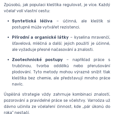
Způsobů, jak populaci kleštíka regulovat, je více. Každý
včelař volí vlastní cestu:
Syntetická léčiva
– účinná, ale kleštík si
postupně může vytvářet rezistenci.
Přírodní a organické látky
– kyselina mravenčí,
šťavelová, mléčná a další; jejich použití je účinné,
ale vyžaduje přesné načasování a znalosti.
Zootechnické postupy
– například práce s
trubčinou, tvorba oddělků nebo přerušování
plodování. Tyto metody mohou výrazně snížit tlak
kleštíka bez chemie, ale představují mnoho práce
navíc.
Úspěšná strategie vždy zahrnuje kombinaci znalostí,
pozorování a pravidelné práce se včelstvy. Varroóza už
dávno učinila ze včelaření činnost, kde „pár úkonů do
roka“ nestačí.