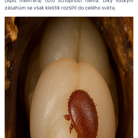
(Apis mellifera) tuto schopnost nemá. Díky lidským
zásahům se však kleštík rozšířil do celého světa.