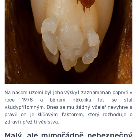
Na našem území byl jeho výskyt zaznamenán poprvé v
roce 1978 a během několika let se stal
všudypřítomným. Dnes se mu žádný včelař nevyhne a
právě on je klíčovým faktorem, který rozhoduje o
zdraví i přežití včelstva.
Malý, ale mimořádně nebezpečný