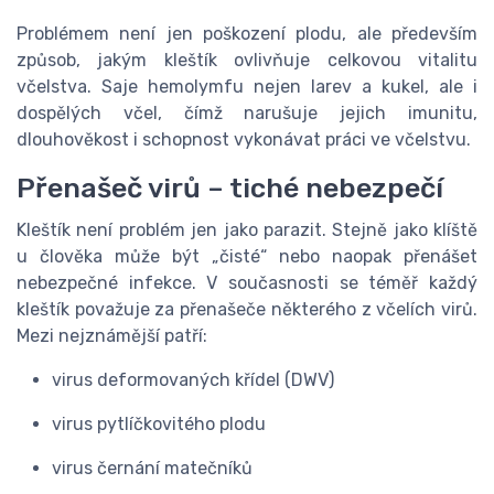
Problémem není jen poškození plodu, ale především
způsob, jakým kleštík ovlivňuje celkovou vitalitu
včelstva. Saje hemolymfu nejen larev a kukel, ale i
dospělých včel, čímž narušuje jejich imunitu,
dlouhověkost i schopnost vykonávat práci ve včelstvu.
Přenašeč virů – tiché nebezpečí
Kleštík není problém jen jako parazit. Stejně jako klíště
u člověka může být „čisté“ nebo naopak přenášet
nebezpečné infekce. V současnosti se téměř každý
kleštík považuje za přenašeče některého z včelích virů.
Mezi nejznámější patří:
virus deformovaných křídel (DWV)
virus pytlíčkovitého plodu
virus černání matečníků