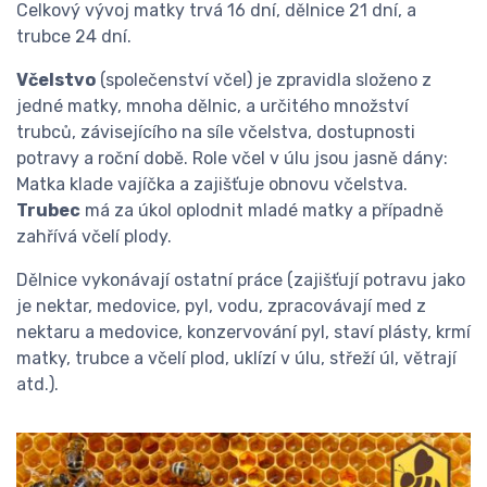
Celkový vývoj matky trvá 16 dní, dělnice 21 dní, a
trubce 24 dní.
Včelstvo
(společenství včel) je zpravidla složeno z
jedné matky, mnoha dělnic, a určitého množství
trubců, závisejícího na síle včelstva, dostupnosti
potravy a roční době. Role včel v úlu jsou jasně dány:
Matka klade vajíčka a zajišťuje obnovu včelstva.
Trubec
má za úkol oplodnit mladé matky a případně
zahřívá včelí plody.
Dělnice vykonávají ostatní práce (zajišťují potravu jako
je nektar, medovice, pyl, vodu, zpracovávají med z
nektaru a medovice, konzervování pyl, staví plásty, krmí
matky, trubce a včelí plod, uklízí v úlu, střeží úl, větrají
atd.).