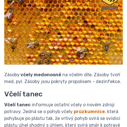
Zásoby
včely medonosné
na včelím díle. Zásoby tvoří
med, pyl. Zásoby jsou pokryty propolisem - dezinfekce.
Včelí tanec
Včelí tanec
informuje ostatní včely o novém zdroji
potravy. Jedná se o pohyb včely
průzkumnice
, která
pohybuje po plástu tak, že vrtivý pohyb svírá se svislicí
plástu úhel shodný s úhlem, který svírá směr k potravě