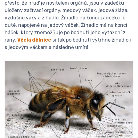
přesto, že hruď je nositelem orgánů, jsou v zadečku
uloženy zažívací orgány, medový váček, jedová žláza,
vzdušné vaky a žihadlo. Žihadlo na konci zadečku je
duté, napojené na jedový váček. Žihadlo má na konci
háček, který znemožňuje po bodnutí jeho vytažení z
rány.
Včela
dělnice
si tak po bodnutí vytrhne žihadlo i
s jedovým váčkem a následně umírá.