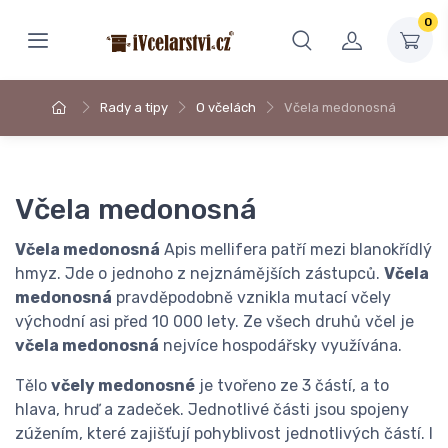
0
Rady a tipy
O včelách
Včela medonosná
Včela medonosná
Včela medonosná
Apis mellifera patří mezi blanokřídlý
hmyz. Jde o jednoho z nejznámějších zástupců.
Včela
medonosná
pravděpodobně vznikla mutací včely
východní asi před 10 000 lety. Ze všech druhů včel je
včela medonosná
nejvíce hospodářsky využívána.
Tělo
včely medonosné
je tvořeno ze 3 částí, a to
hlava, hruď a zadeček. Jednotlivé části jsou spojeny
zúžením, které zajišťují pohyblivost jednotlivých částí. I