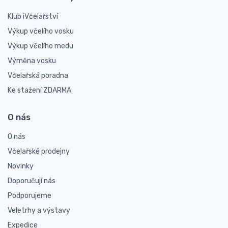
Klub iVčelařství
Výkup včelího vosku
Výkup včelího medu
Výměna vosku
Včelařská poradna
Ke stažení ZDARMA
O nás
O nás
Včelařské prodejny
Novinky
Doporučují nás
Podporujeme
Veletrhy a výstavy
Expedice