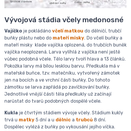
Vývojová stádia včely medonosné
Vajíčko
je pokládáno
včelí matkou
do dělničí, trubčí
buňky plástu nebo do
mateří misky
. Do včelí buňky a
mateří misky
klade vajíčka oplozená, do trubčích buněk
vajíčka neoplozená. Larva vylíhlá z vajíčka není ještě
vůbec podobná včele. Tělo larvy tvoří hlava a 13 článků.
Pokožka larvy má bílou lesklou barvu. Předkukla má v
mateřské buňce, tzv. matečníku, vytvořený zámotek
jen na bocích a ve vrchní části buňky. Do tohoto
zámotku se larva zapřádá po zavíčkování buňky.
Jednotlivé vnější části těla předkukly už začínají
narůstat do tvarů podobných dospělé včele.
Kukla
je čtvrtým stádiem vývoje včely. Stádium kukly
trvá u
matky
5 dní a u
dělnic
a
trubců
8 dní.
Dospělec vylézá z buňky po vykousání jejího víčka.