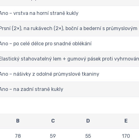
Ano – vrstva na horní straně kukly
Prsní (2×), na rukávech (2×), boční a bederní s průmyslovým
Ano – po celé délce pro snadné oblékání
Elastický stahovatelný lem + gumový pásek proti vyhrnován
Ano – nášivky z odolné průmyslové tkaniny
Ano – na zadní straně kukly
B
C
D
E
78
59
55
170