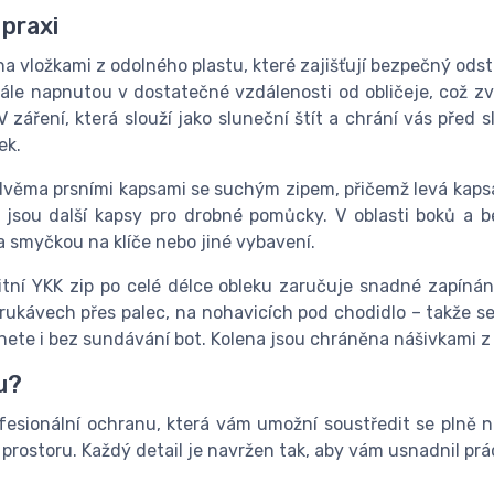
 praxi
a vložkami z odolného plastu, které zajišťují bezpečný ods
ále napnutou v dostatečné vzdálenosti od obličeje, což zvy
V záření, která slouží jako sluneční štít a chrání vás před
ek.
ěma prsními kapsami se suchým zipem, přičemž levá kapsa 
jsou další kapsy pro drobné pomůcky. V oblasti boků a b
 smyčkou na klíče nebo jiné vybavení.
itní YKK zip po celé délce obleku zaručuje snadné zapíná
ávech přes palec, na nohavicích pod chodidlo – takže se 
knete i bez sundávání bot. Kolena jsou chráněna nášivkami z
u?
fesionální ochranu, která vám umožní soustředit se plně n
ostoru. Každý detail je navržen tak, aby vám usnadnil práci