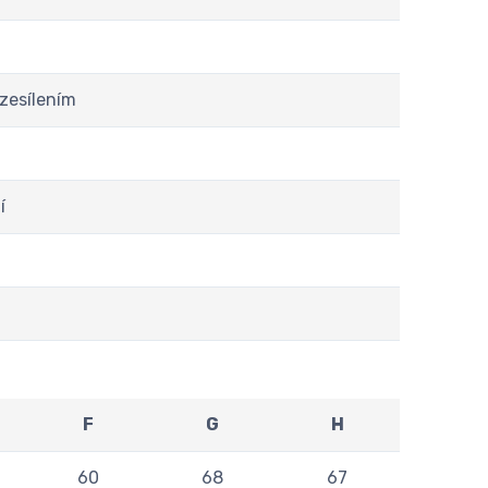
 zesílením
í
F
G
H
60
68
67