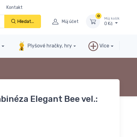
Kontakt
0
Můj košík
Hledat...
Můj účet
0 Kč
y
Plyšové hračky, hry
Více
binéza Elegant Bee vel.: