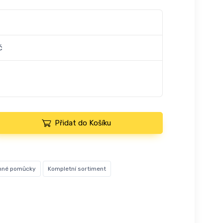
č
Přidat do Košíku
nné pomůcky
Kompletní sortiment