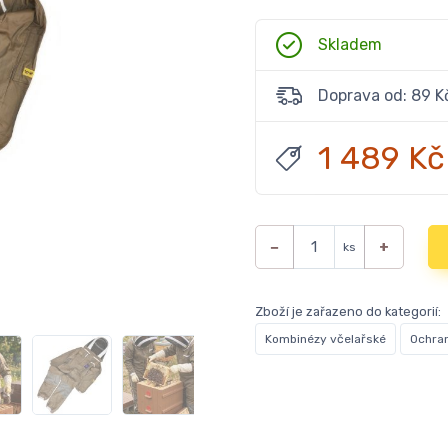
Skladem
Doprava od: 89 K
1 489 Kč
−
+
ks
Zboží je zařazeno do kategorií:
Kombinézy včelařské
Ochra