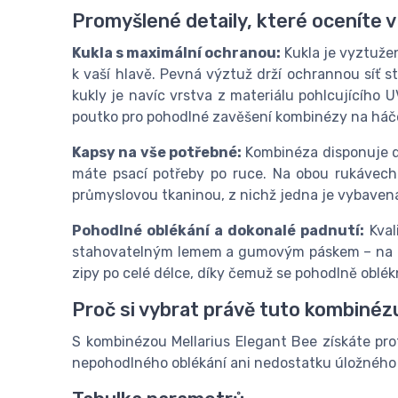
Promyšlené detaily, které oceníte v
Kukla s maximální ochranou:
Kukla je vyztužen
k vaší hlavě. Pevná výztuž drží ochrannou síť st
kukly je navíc vrstva z materiálu pohlcujícího U
poutko pro pohodlné zavěšení kombinézy na háč
Kapsy na vše potřebné:
Kombinéza disponuje dv
máte psací potřeby po ruce. Na obou rukávech 
průmyslovou tkaninou, z nichž jedna je vybavena
Pohodlné oblékání a dokonalé padnutí:
Kval
stahovatelným lemem a gumovým páskem – na ruk
zipy po celé délce, díky čemuž se pohodlně oblé
Proč si vybrat právě tuto kombinéz
S kombinézou Mellarius Elegant Bee získáte pro
nepohodlného oblékání ani nedostatku úložného pr