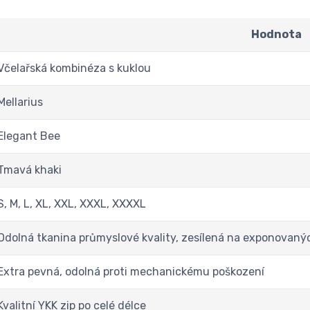
Hodnota
Včelařská kombinéza s kuklou
Mellarius
Elegant Bee
Tmavá khaki
S, M, L, XL, XXL, XXXL, XXXXL
Odolná tkanina průmyslové kvality, zesílená na exponovaný
Extra pevná, odolná proti mechanickému poškození
Kvalitní YKK zip po celé délce