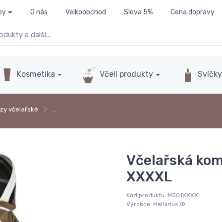
py
O nás
Velkoobchod
Sleva 5%
Cena dopravy
Kosmetika
Včelí produkty
Svíčk
zy včelařské
…
Včelařská kom
XXXXL
Kód produktu:
M501XXXXL
Výrobce:
Mellarius ®