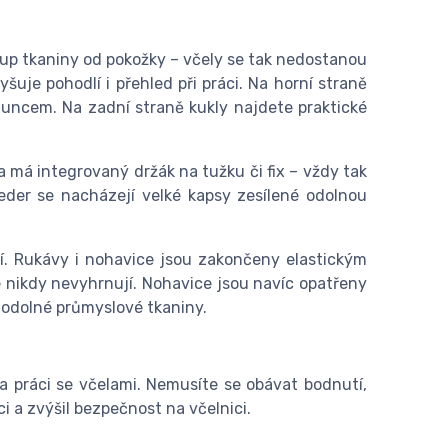
tup tkaniny od pokožky – včely se tak nedostanou
šuje pohodlí i přehled při práci. Na horní straně
 sluncem. Na zadní straně kukly najdete praktické
má integrovaný držák na tužku či fix – vždy tak
eder se nacházejí velké kapsy zesílené odolnou
ní. Rukávy i nohavice jsou zakončeny elastickým
nikdy nevyhrnují. Nohavice jsou navíc opatřeny
 odolné průmyslové tkaniny.
a práci se včelami. Nemusíte se obávat bodnutí,
 a zvýšil bezpečnost na včelnici.