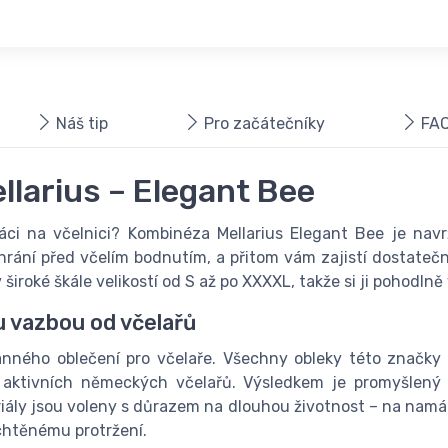
Náš tip
Pro začátečníky
FAQ
larius – Elegant Bee
áci na včelnici? Kombinéza Mellarius Elegant Bee je nav
rání před včelím bodnutím, a přitom vám zajistí dostatečn
iroké škále velikostí od S až po XXXXL, takže si ji pohodlně
u vazbou od včelařů
hranného oblečení pro včelaře. Všechny obleky této značky
 aktivních německých včelařů. Výsledkem je promyšlený 
eriály jsou voleny s důrazem na dlouhou životnost – na namá
echtěnému protržení.