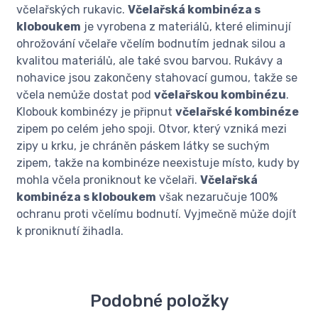
včelařských rukavic.
Včelařská kombinéza s
kloboukem
je vyrobena z materiálů, které eliminují
ohrožování včelaře včelím bodnutím jednak silou a
kvalitou materiálů, ale také svou barvou. Rukávy a
nohavice jsou zakončeny stahovací gumou, takže se
včela nemůže dostat pod
včelařskou kombinézu
.
Klobouk kombinézy je připnut
včelařské kombinéze
zipem po celém jeho spoji. Otvor, který vzniká mezi
zipy u krku, je chráněn páskem látky se suchým
zipem, takže na kombinéze neexistuje místo, kudy by
mohla včela proniknout ke včelaři.
Včelařská
kombinéza s kloboukem
však nezaručuje 100%
ochranu proti včelímu bodnutí. Vyjmečně může dojít
k proniknutí žihadla.
Podobné položky