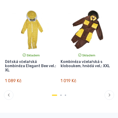
Skladem
Skladem
Dětská včelařská
Kombinéza včelařská s
kombinéza Elegant Bee vel.:
kloboukem, hnědá vel,: XXL
XL
1 089 Kč
1 019 Kč