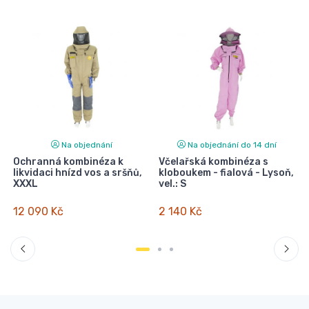
Na objednání
Na objednání do 14 dní
Ochranná kombinéza k
Včelařská kombinéza s
likvidaci hnízd vos a sršňů,
kloboukem - fialová - Lysoň,
XXXL
vel.: S
12 090 Kč
2 140 Kč