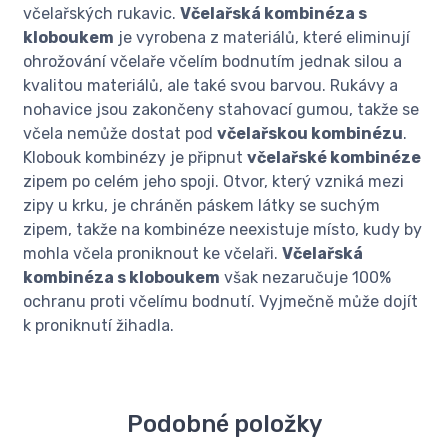
včelařských rukavic.
Včelařská kombinéza s
kloboukem
je vyrobena z materiálů, které eliminují
ohrožování včelaře včelím bodnutím jednak silou a
kvalitou materiálů, ale také svou barvou. Rukávy a
nohavice jsou zakončeny stahovací gumou, takže se
včela nemůže dostat pod
včelařskou kombinézu
.
Klobouk kombinézy je připnut
včelařské kombinéze
zipem po celém jeho spoji. Otvor, který vzniká mezi
zipy u krku, je chráněn páskem látky se suchým
zipem, takže na kombinéze neexistuje místo, kudy by
mohla včela proniknout ke včelaři.
Včelařská
kombinéza s kloboukem
však nezaručuje 100%
ochranu proti včelímu bodnutí. Vyjmečně může dojít
k proniknutí žihadla.
Podobné položky