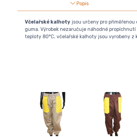
Popis
Včelařské kalhoty
jsou určeny pro přiměřenou o
guma. Výrobek nezaručuje náhodné propíchnutí vč
teploty 80°C, včelařské kalhoty jsou vyrobeny z ke