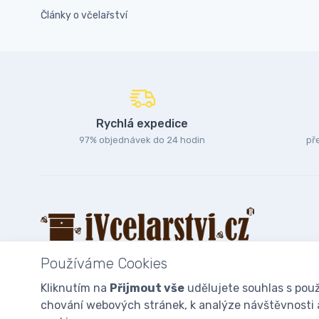
Články o včelařství
Rychlá expedice
97% objednávek do 24 hodin
př
Používáme Cookies
Kliknutím na
Přijmout vše
udělujete souhlas s použ
chování webových stránek, k analýze návštěvnosti a 
© 2025
iVcelarstvi.cz®
Všechna práva vyhrazena.|
Staňte se fan