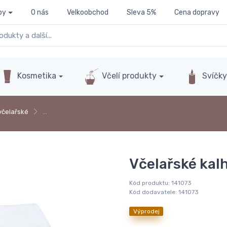
py
O nás
Velkoobchod
Sleva 5%
Cena dopravy
Kosmetika
Včelí produkty
Svíčk
včelařské
…
Včelařské kalh
Kód produktu:
141073
Kód dodavatele:
141073
Výprodej