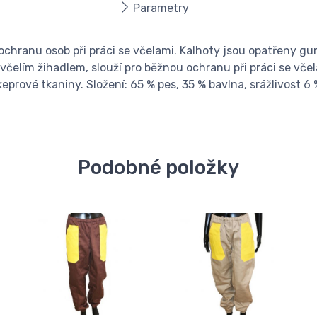
Parametry
chranu osob při práci se včelami. Kalhoty jsou opatřeny gum
elím žihadlem, slouží pro běžnou ochranu při práci se vče
prové tkaniny. Složení: 65 % pes, 35 % bavlna, srážlivost 6 %
Podobné položky