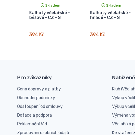
Skladem
Skladem
Kalhoty včelařské -
Kalhoty včelařské -
béžové - CZ - S
hnědé - CZ - S
394 Kč
394 Kč
Pro zákazníky
Nabízené
Cena dopravy a platby
Klub iVčelař
Obchodní podmínky
Výkup včelí
Odstoupení od smlouvy
Výkup včel
Dotace a podpora
Výměna vo
Reklamační řád
Včelařská 
Zpracování osobních údajů
Ke stažení