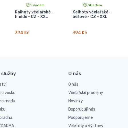
Skladem
Skladem
Kalhoty včelařské -
Kalhoty včelařské -
hnědé - CZ - XXL
béžové - CZ - XXL
394 Kč
394 Kč
 služby
O nás
ství
O nás
ho vosku
Včelařské prodejny
ího medu
Novinky
sku
Doporučují nás
poradna
Podporujeme
 ZDARMA
Veletrhy a výstavy