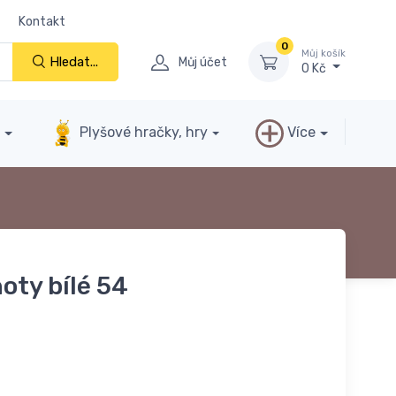
Kontakt
0
Můj košík
Hledat...
Můj účet
0 Kč
y
Plyšové hračky, hry
Více
oty bílé 54