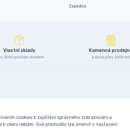
Expedice
Vlastní sklady
Kamenná prodejn
es 3000 položek skladem
a sklad přes 2000 m2
íváním cookies k zajištění správného zobrazování a
k cílení reklam. Své předvolby lze změnit v nastavení
oušky: Včelařské potřeby - www.ivcelarstvi.cz