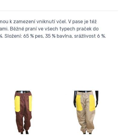
ou k zamezení vniknutí včel. V pase je též
lami. Běžné praní ve všech typech praček do
. Složení: 65 % pes, 35 % bavlna, srážlivost 6 %.