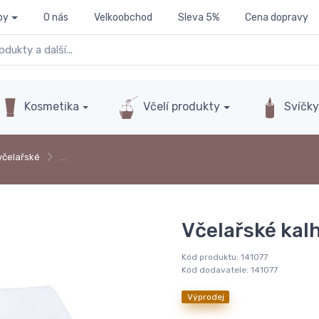
py
O nás
Velkoobchod
Sleva 5%
Cena dopravy
Kosmetika
Včelí produkty
Svíčk
včelařské
…
Včelařské kalh
Kód produktu:
141077
Kód dodavatele:
141077
Výprodej