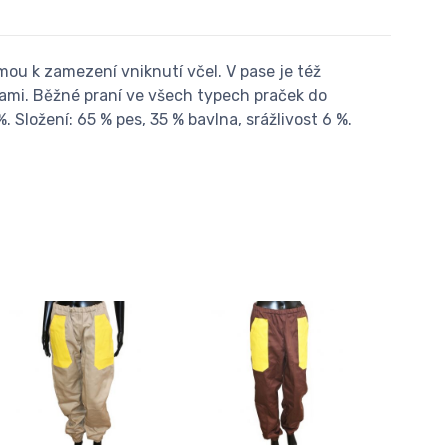
ou k zamezení vniknutí včel. V pase je též
lami. Běžné praní ve všech typech praček do
. Složení: 65 % pes, 35 % bavlna, srážlivost 6 %.