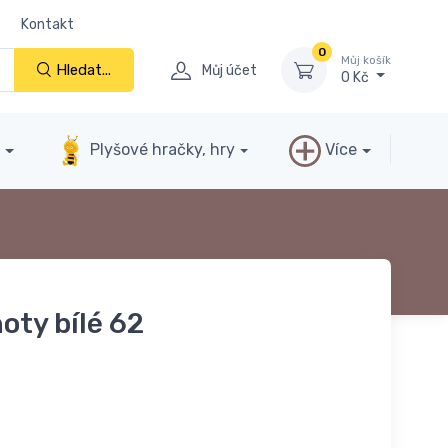
Kontakt
0
Můj košík
Hledat...
Můj účet
0 Kč
y
Plyšové hračky, hry
Více
oty bílé 62