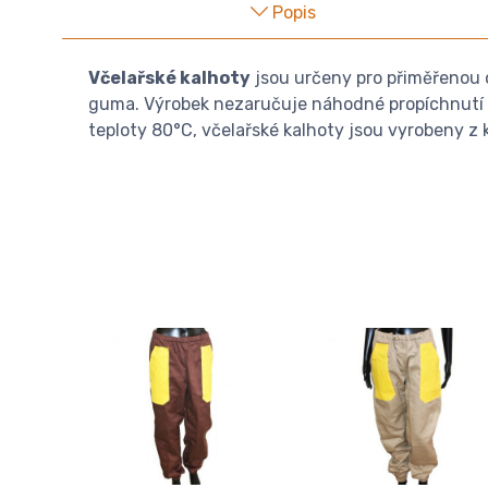
Popis
Včelařské kalhoty
jsou určeny pro přiměřenou o
guma. Výrobek nezaručuje náhodné propíchnutí vč
teploty 80°C, včelařské kalhoty jsou vyrobeny z ke