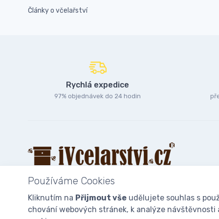
Články o včelařství
Rychlá expedice
97% objednávek do 24 hodin
př
Používáme Cookies
Kliknutím na
Přijmout vše
udělujete souhlas s použ
chování webových stránek, k analýze návštěvnosti a 
© 2025
iVcelarstvi.cz®
Všechna práva vyhrazena.|
Staňte se fan