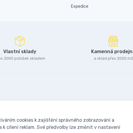
Expedice
Vlastní sklady
Kamenná prodejn
es 3000 položek skladem
a sklad přes 2000 m2
íváním cookies k zajištění správného zobrazování a
k cílení reklam. Své předvolby lze změnit v nastavení
oušky: Včelařské potřeby - www.ivcelarstvi.cz