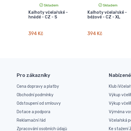
Skladem
Skladem
Kalhoty včelařské -
Kalhoty včelařské -
hnědé - CZ - S
béžové - CZ - XL
394 Kč
394 Kč
Pro zákazníky
Nabízené
Cena dopravy a platby
Klub iVčelař
Obchodní podmínky
Výkup včelí
Odstoupení od smlouvy
Výkup včel
Dotace a podpora
Výměna vo
Reklamační řád
Včelařská 
Zpracování osobních údajů
Ke stažení