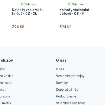
Skladem
Skladem
Kalhoty včelařské -
Kalhoty včelařské -
hnědé - CZ - XL
béžové - CZ - M
394 Kč
394 Kč
 služby
O nás
ství
O nás
ho vosku
Včelařské prodejny
ího medu
Novinky
sku
Doporučují nás
poradna
Podporujeme
 ZDARMA
Veletrhy a výstavy