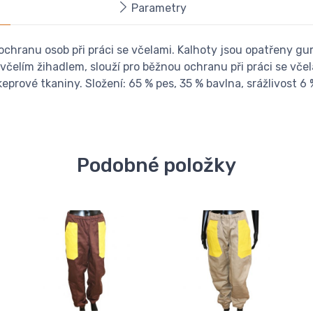
Parametry
chranu osob při práci se včelami. Kalhoty jsou opatřeny gum
elím žihadlem, slouží pro běžnou ochranu při práci se vče
prové tkaniny. Složení: 65 % pes, 35 % bavlna, srážlivost 6 %
Podobné položky