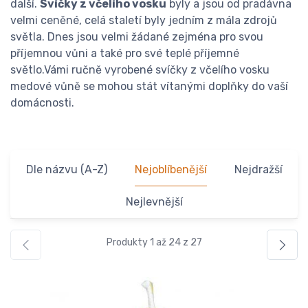
další.
Svíčky z včelího vosku
byly a jsou od pradávna
velmi ceněné, celá staletí byly jedním z mála zdrojů
světla. Dnes jsou velmi žádané zejména pro svou
příjemnou vůni a také pro své teplé příjemné
světlo.Vámi ručně vyrobené svíčky z včelího vosku
medové vůně se mohou stát vítanými doplňky do vaší
domácnosti.
Dle názvu (A-Z)
Nejoblíbenější
Nejdražší
Nejlevnější
Produkty 1 až 24 z 27