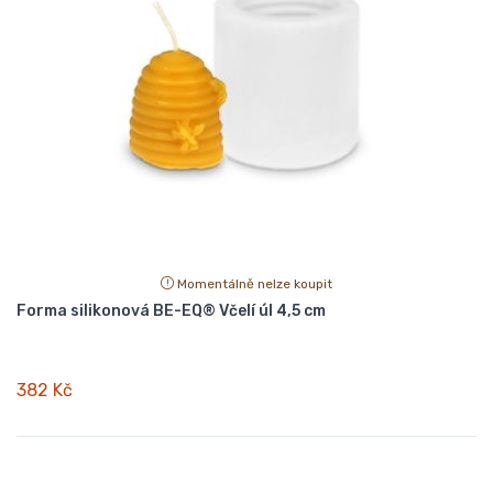
Momentálně nelze koupit
Forma silikonová BE-EQ® Včelí úl 4,5 cm
382 Kč