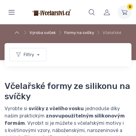
0
Výroba svíček
Formy na svíčky
Včelařské
Filtry
Včelařské formy ze silikonu na
svíčky
Vyrobte si
svíčky z včelího vosku
jednoduše díky
našim praktickým
znovupoužitelným silikonovým
formám
. Vyrobit si je můžete s včelařskými motivy i
s květinovými vzory, náboženskými, narozeninové a