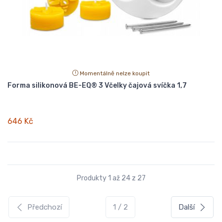
Momentálně nelze koupit
Forma silikonová BE-EQ® 3 Včelky čajová svíčka 1,7
646 Kč
Produkty 1 až 24 z 27
Předchozí
1 / 2
Další