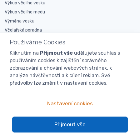
Výkup včelího vosku
Výkup včelího medu
Výměna vosku
Včelařská poradna
Ke stažení ZDARMA
Používáme Cookies
Kliknutím na
Přijmout vše
udělujete souhlas s
O nás
používáním cookies k zajištění správného
O nás
zobrazování a chování webových stránek, k
analýze návštěvnosti a k cílení reklam. Své
Včelařské prodejny
předvolby lze změnit v nastavení cookies.
Novinky
Doporučují nás
Nastavení cookies
Podporujeme
Veletrhy a výstavy
Expedice
Přijmout vše
Proč nás?