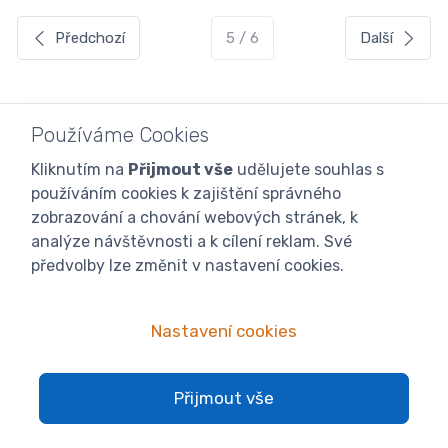
Předchozí
5 / 6
Další
Najdete zde hojivé
balzámy na rty
, rozpraskané paty,
Používáme Cookies
dále sprchové gely nebo medové krémy vhodné pro
Kliknutím na
Přijmout vše
udělujete souhlas s
všechny typy pleti. Vaše
pleť
vám jistě za kvalitní
používáním cookies k zajištění správného
hýčkání poděkuje. Tato
kosmetika
je čistě
přírodní
a
zobrazování a chování webových stránek, k
má vysoké
regenerační, hojivé
, ale také omlazující
analýze návštěvnosti a k cílení reklam. Své
účinky. Ocení ji ženy, muži i děti.
předvolby lze změnit v nastavení cookies.
Vyberte si z široké nabídky
kosmetiky na pleť
, ruce,
tělo i rty. Věříme, že si vyberou i nároční zákazníci.
Nastavení cookies
Přijmout vše
Pro zákazníky