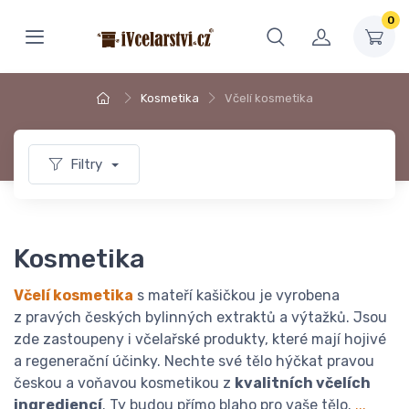
0
Kosmetika
Včelí kosmetika
Filtry
Kosmetika
Včelí kosmetika
s mateří kašičkou je vyrobena
z pravých českých bylinných extraktů a výtažků. Jsou
zde zastoupeny i včelařské produkty, které mají hojivé
a regenerační účinky. Nechte své tělo hýčkat pravou
českou a voňavou kosmetikou z
kvalitních včelích
ingrediencí
. Ty budou přímo blaho pro vaše tělo.
...