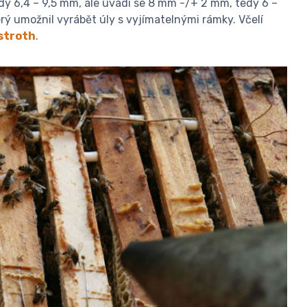
dy 6,4 – 9,5 mm, ale uvádí se 8 mm -/+ 2 mm, tedy 6 –
erý umožnil vyrábět úly s vyjímatelnými rámky. Včelí
stroth
.