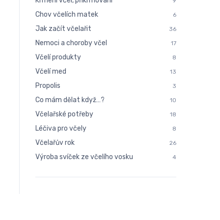
Krmení včel, přikrmování
9
Chov včelích matek
6
Jak začít včelařit
36
Nemoci a choroby včel
17
Včelí produkty
8
Včelí med
13
Propolis
3
Co mám dělat když…?
10
Včelařské potřeby
18
Léčiva pro včely
8
Včelařův rok
26
Výroba svíček ze včelího vosku
4