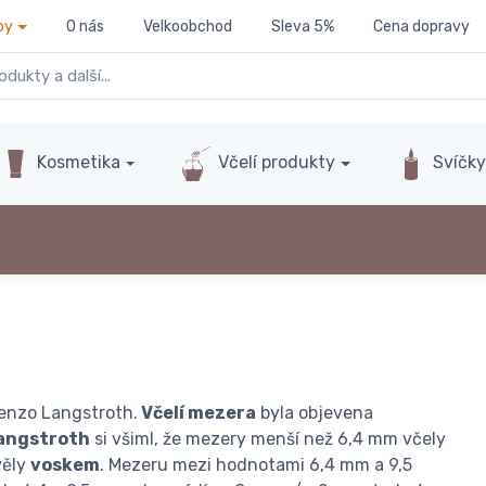
py
O nás
Velkoobchod
Sleva 5%
Cena dopravy
Kosmetika
Včelí produkty
Svíčk
renzo Langstroth.
Včelí mezera
byla objevena
angstroth
si všiml, že mezery menší než 6,4 mm včely
věly
voskem
. Mezeru mezi hodnotami 6,4 mm a 9,5