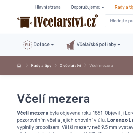
Hlavní strana
Doporučujeme:
Rady a ti
Dotace
Včelařské potřeby
Rady a tipy
O včelařství
Včelí mezera
Včelí mezera
Včelí mezera
byla objevena roku 1851. Objevil ji Lo
pozorováním včel a jejich chování v úlu.
Lorenzo L
vyplnily propolisem. Větší mezery než 9,5 mm vysta