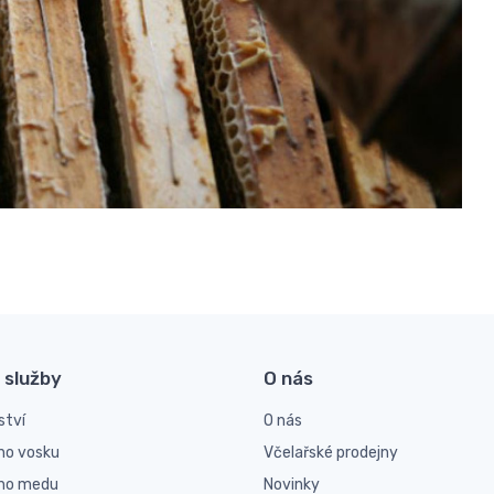
 služby
O nás
ství
O nás
ho vosku
Včelařské prodejny
ího medu
Novinky