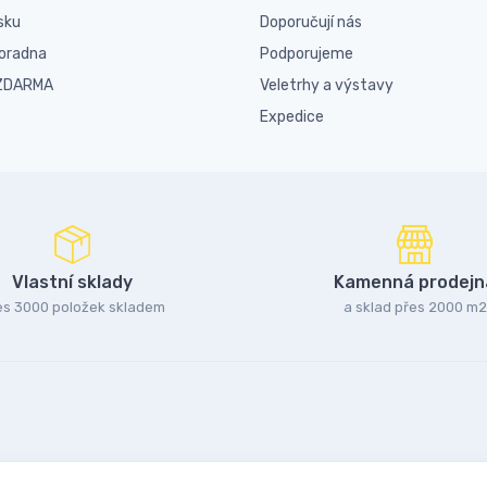
sku
Doporučují nás
poradna
Podporujeme
 ZDARMA
Veletrhy a výstavy
Expedice
Vlastní sklady
Kamenná prodejn
es 3000 položek skladem
a sklad přes 2000 m2