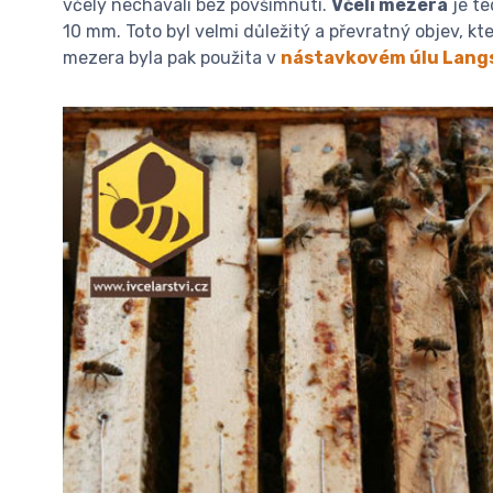
včely nechávali bez povšimnutí.
Včelí mezera
je te
10 mm. Toto byl velmi důležitý a převratný objev, kt
mezera byla pak použita v
nástavkovém úlu
Lang