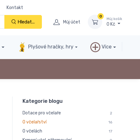
Kontakt
0
Můj košík
Hledat...
Můj účet
0 Kč
y
Plyšové hračky, hry
Více
Kategorie blogu
Dotace pro včelaře
2
O včelařství
16
O včelách
17