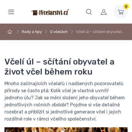
0
Rady a tipy
O včelách
Včelí úl – sčítání obyvatel…
Včelí úl – sčítání obyvatel a
život včel během roku
Mnoho začínajících včelařů i nadšených pozorovatelů
přírody se často ptá: Kolik včel je vlastně uvnitř
jednoho úlu? Jak se mění složení jeho obyvatel během
jednotlivých ročních období? Pojďme si vše detailně
rozebrat a přiblížit si jednotlivé generace včel i jejich
rozdílné role v rámci včelího společenství.