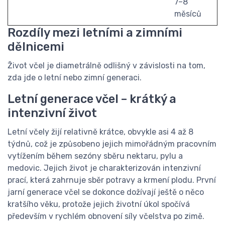
7–8
měsíců
Rozdíly mezi letními a zimními
dělnicemi
Život včel je diametrálně odlišný v závislosti na tom,
zda jde o letní nebo zimní generaci.
Letní generace včel – krátký a
intenzivní život
Letní včely žijí relativně krátce, obvykle asi 4 až 8
týdnů, což je způsobeno jejich mimořádným pracovním
vytížením během sezóny sběru nektaru, pylu a
medovic. Jejich život je charakterizován intenzivní
prací, která zahrnuje sběr potravy a krmení plodu. První
jarní generace včel se dokonce dožívají ještě o něco
kratšího věku, protože jejich životní úkol spočívá
především v rychlém obnovení síly včelstva po zimě.