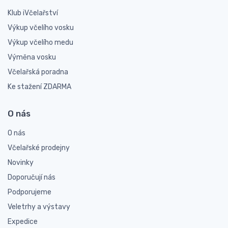
Klub iVčelařství
Výkup včelího vosku
Výkup včelího medu
Výměna vosku
Včelařská poradna
Ke stažení ZDARMA
O nás
O nás
Včelařské prodejny
Novinky
Doporučují nás
Podporujeme
Veletrhy a výstavy
Expedice