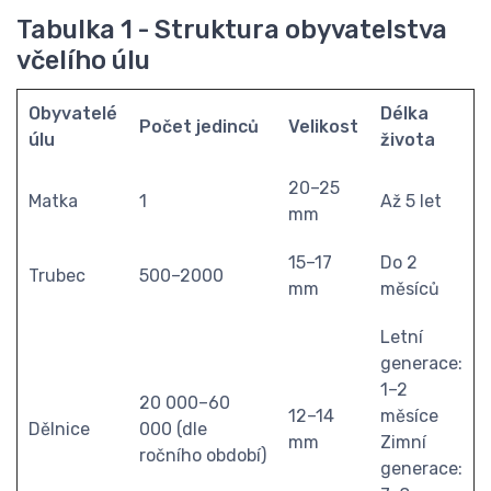
Tabulka 1 - Struktura obyvatelstva
včelího úlu
Obyvatelé
Délka
Počet jedinců
Velikost
úlu
života
20–25
Matka
1
Až 5 let
mm
15–17
Do 2
Trubec
500–2000
mm
měsíců
Letní
generace:
1–2
20 000–60
12–14
měsíce
Dělnice
000 (dle
mm
Zimní
ročního období)
generace: