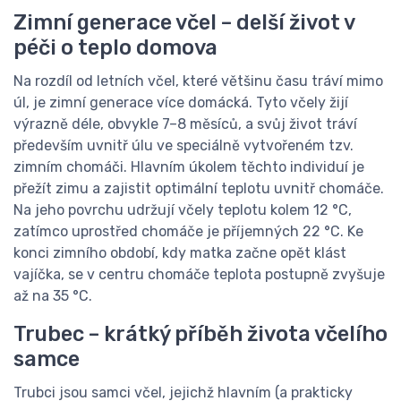
Zimní generace včel – delší život v
péči o teplo domova
Na rozdíl od letních včel, které většinu času tráví mimo
úl, je zimní generace více domácká. Tyto včely žijí
výrazně déle, obvykle 7–8 měsíců, a svůj život tráví
především uvnitř úlu ve speciálně vytvořeném tzv.
zimním chomáči. Hlavním úkolem těchto individuí je
přežít zimu a zajistit optimální teplotu uvnitř chomáče.
Na jeho povrchu udržují včely teplotu kolem 12 °C,
zatímco uprostřed chomáče je příjemných 22 °C. Ke
konci zimního období, kdy matka začne opět klást
vajíčka, se v centru chomáče teplota postupně zvyšuje
až na 35 °C.
Trubec – krátký příběh života včelího
samce
Trubci jsou samci včel, jejichž hlavním (a prakticky