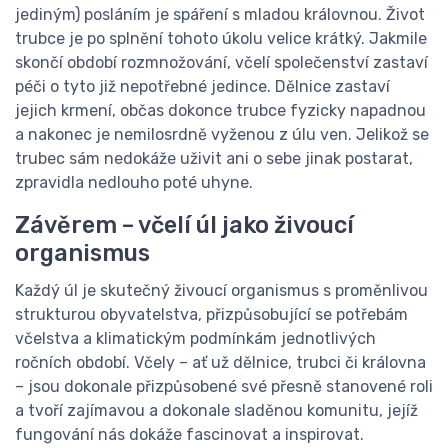
jediným) posláním je spáření s mladou královnou. Život
trubce je po splnění tohoto úkolu velice krátký. Jakmile
skončí období rozmnožování, včelí společenství zastaví
péči o tyto již nepotřebné jedince. Dělnice zastaví
jejich krmení, občas dokonce trubce fyzicky napadnou
a nakonec je nemilosrdně vyženou z úlu ven. Jelikož se
trubec sám nedokáže uživit ani o sebe jinak postarat,
zpravidla nedlouho poté uhyne.
Závěrem – včelí úl jako živoucí
organismus
Každý úl je skutečný živoucí organismus s proměnlivou
strukturou obyvatelstva, přizpůsobující se potřebám
včelstva a klimatickým podmínkám jednotlivých
ročních období. Včely – ať už dělnice, trubci či královna
– jsou dokonale přizpůsobené své přesně stanovené roli
a tvoří zajímavou a dokonale sladěnou komunitu, jejíž
fungování nás dokáže fascinovat a inspirovat.