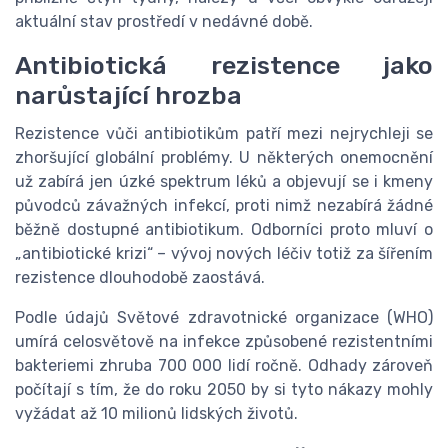
aktuální stav prostředí v nedávné době.
Antibiotická rezistence jako
narůstající hrozba
Rezistence vůči antibiotikům patří mezi nejrychleji se
zhoršující globální problémy. U některých onemocnění
už zabírá jen úzké spektrum léků a objevují se i kmeny
původců závažných infekcí, proti nimž nezabírá žádné
běžně dostupné antibiotikum. Odborníci proto mluví o
„antibiotické krizi“ – vývoj nových léčiv totiž za šířením
rezistence dlouhodobě zaostává.
Podle údajů Světové zdravotnické organizace (WHO)
umírá celosvětově na infekce způsobené rezistentními
bakteriemi zhruba 700 000 lidí ročně. Odhady zároveň
počítají s tím, že do roku 2050 by si tyto nákazy mohly
vyžádat až 10 milionů lidských životů.