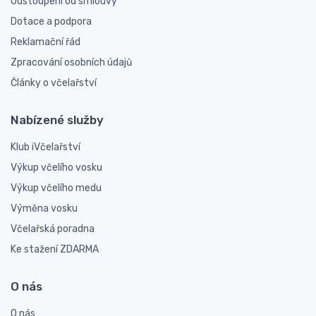
Odstoupení od smlouvy
Dotace a podpora
Reklamační řád
Zpracování osobních údajů
Články o včelařství
Nabízené služby
Klub iVčelařství
Výkup včelího vosku
Výkup včelího medu
Výměna vosku
Včelařská poradna
Ke stažení ZDARMA
O nás
O nás