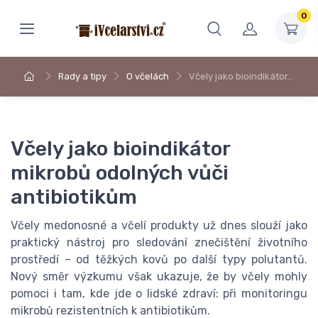
0
Rady a tipy
O včelách
Včely jako bioindikátor…
Včely jako bioindikátor
mikrobů odolných vůči
antibiotikům
Včely medonosné a včelí produkty už dnes slouží jako
praktický nástroj pro sledování znečištění životního
prostředí – od těžkých kovů po další typy polutantů.
Nový směr výzkumu však ukazuje, že by včely mohly
pomoci i tam, kde jde o lidské zdraví: při monitoringu
mikrobů rezistentních k antibiotikům.