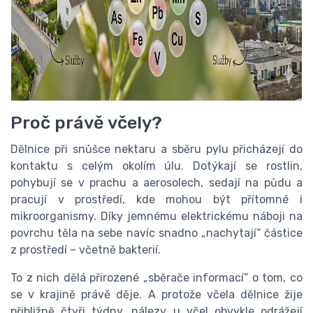
Proč právě včely?
Dělnice při snůšce nektaru a sběru pylu přicházejí do
kontaktu s celým okolím úlu. Dotýkají se rostlin,
pohybují se v prachu a aerosolech, sedají na půdu a
pracují v prostředí, kde mohou být přítomné i
mikroorganismy. Díky jemnému elektrickému náboji na
povrchu těla na sebe navíc snadno „nachytají“ částice
z prostředí – včetně bakterií.
To z nich dělá přirozené „sběrače informací“ o tom, co
se v krajině právě děje. A protože včela dělnice žije
přibližně čtyři týdny, nálezy u včel obvykle odrážejí