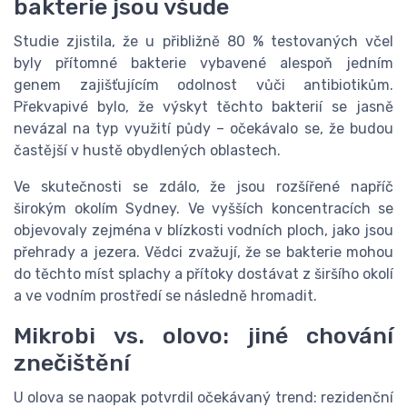
bakterie jsou všude
Studie zjistila, že u přibližně 80 % testovaných včel
byly přítomné bakterie vybavené alespoň jedním
genem zajišťujícím odolnost vůči antibiotikům.
Překvapivé bylo, že výskyt těchto bakterií se jasně
nevázal na typ využití půdy – očekávalo se, že budou
častější v hustě obydlených oblastech.
Ve skutečnosti se zdálo, že jsou rozšířené napříč
širokým okolím Sydney. Ve vyšších koncentracích se
objevovaly zejména v blízkosti vodních ploch, jako jsou
přehrady a jezera. Vědci zvažují, že se bakterie mohou
do těchto míst splachy a přítoky dostávat z širšího okolí
a ve vodním prostředí se následně hromadit.
Mikrobi vs. olovo: jiné chování
znečištění
U olova se naopak potvrdil očekávaný trend: rezidenční