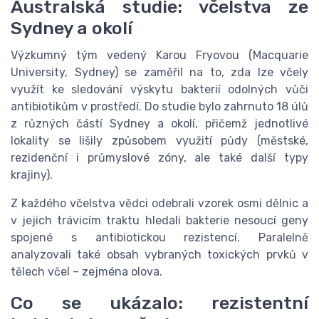
Australská studie: včelstva ze
Sydney a okolí
Výzkumný tým vedený Karou Fryovou (Macquarie
University, Sydney) se zaměřil na to, zda lze včely
využít ke sledování výskytu bakterií odolných vůči
antibiotikům v prostředí. Do studie bylo zahrnuto 18 úlů
z různých částí Sydney a okolí, přičemž jednotlivé
lokality se lišily způsobem využití půdy (městské,
rezidenční i průmyslové zóny, ale také další typy
krajiny).
Z každého včelstva vědci odebrali vzorek osmi dělnic a
v jejich trávicím traktu hledali bakterie nesoucí geny
spojené s antibiotickou rezistencí. Paralelně
analyzovali také obsah vybraných toxických prvků v
tělech včel – zejména olova.
Co se ukázalo: rezistentní