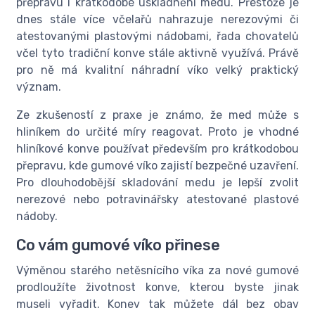
přepravu i krátkodobé uskladnění medu. Přestože je
dnes stále více včelařů nahrazuje nerezovými či
atestovanými plastovými nádobami, řada chovatelů
včel tyto tradiční konve stále aktivně využívá. Právě
pro ně má kvalitní náhradní víko velký praktický
význam.
Ze zkušeností z praxe je známo, že med může s
hliníkem do určité míry reagovat. Proto je vhodné
hliníkové konve používat především pro krátkodobou
přepravu, kde gumové víko zajistí bezpečné uzavření.
Pro dlouhodobější skladování medu je lepší zvolit
nerezové nebo potravinářsky atestované plastové
nádoby.
Co vám gumové víko přinese
Výměnou starého netěsnícího víka za nové gumové
prodloužíte životnost konve, kterou byste jinak
museli vyřadit. Konev tak můžete dál bez obav