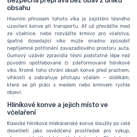
Bezpečná přeprava bez obav z úniku
obsahu
Hlavním přínosem tohoto víka je zajištění těsného
uzavření konve při transportu. Ať už převážíte med
ze včelnice, nebo rozvážíte krmivo pro včelstva,
špatně dosedající víko může snadno způsobit
nepříjemné potřísnění zavazadlového prostoru auta.
Gumový uzávěr zpravidla těsní podstatně lépe než
původní opotřebované či zdeformované hliníkové
víko. Kromě toho chrání obsah konve před prachem,
vlhkostí a zabraňuje přístupu včelám – slídilkám,
které se při práci s medem nebo krmivem rychle
objeví.
Hliníkové konve a jejich místo ve
včelaření
Klasické hliníkové mlékárenské konve sloužily po celá
desetiletí jako osvědčený prostředek pro výkup,