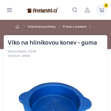
0
Včelařské potřeby
Práce s medem
…
Víko na hliníkovou konev - guma
Kód produktu:
0338
Výrobce:
JaHan