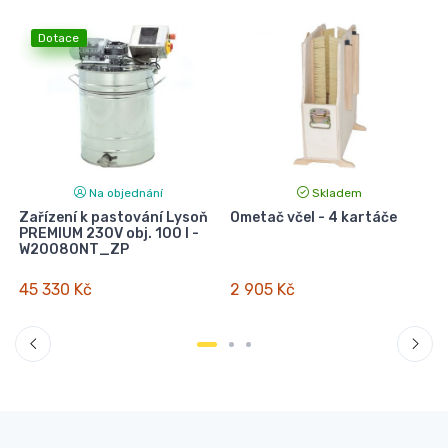
Dotace
Na objednání
Skladem
Zařízení k pastování Lysoň
Ometač včel - 4 kartáče
PREMIUM 230V obj. 100 l -
W20080NT_ZP
45 330 Kč
2 905 Kč