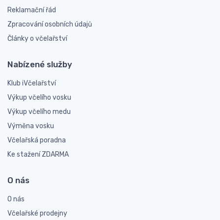
Reklamační řád
Zpracování osobních údajů
Články o včelařství
Nabízené služby
Klub iVčelařství
Výkup včelího vosku
Výkup včelího medu
Výměna vosku
Včelařská poradna
Ke stažení ZDARMA
O nás
O nás
Včelařské prodejny