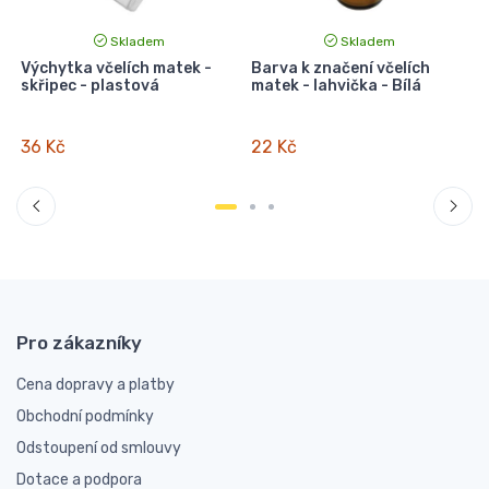
Skladem
Skladem
Výchytka včelích matek -
Barva k značení včelích
skřipec - plastová
matek - lahvička - Bílá
t
36 Kč
22 Kč
Pro zákazníky
Cena dopravy a platby
Obchodní podmínky
Odstoupení od smlouvy
Dotace a podpora