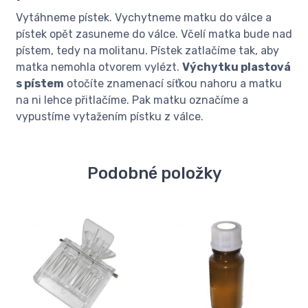
Vytáhneme pístek. Vychytneme matku do válce a
pístek opět zasuneme do válce. Včelí matka bude nad
pístem, tedy na molitanu. Pístek zatlačíme tak, aby
matka nemohla otvorem vylézt.
Výchytku plastová
s pístem
otočíte znamenací síťkou nahoru a matku
na ni lehce přitlačíme. Pak matku označíme a
vypustíme vytažením pístku z válce.
Podobné položky