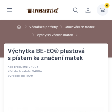
0
Včelařské potřeby
Chov včelích matek
Výchytky včelích matek
…
Výchytka BE-EQ® plastová
s pístem ke značení matek
Kód produktu:
94006
Kód dodavatele:
94006
Výrobce:
BE-EQ®