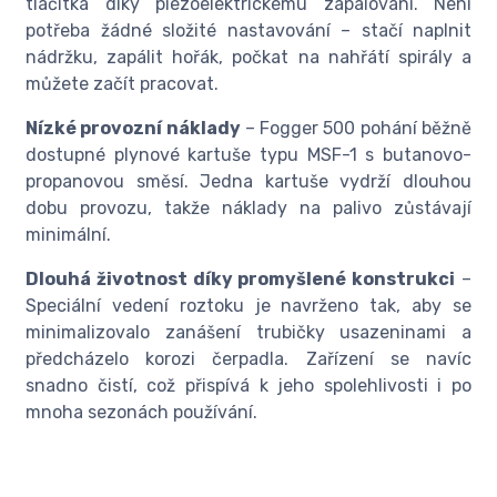
tlačítka díky piezoelektrickému zapalování. Není
potřeba žádné složité nastavování – stačí naplnit
nádržku, zapálit hořák, počkat na nahřátí spirály a
můžete začít pracovat.
Nízké provozní náklady
– Fogger 500 pohání běžně
dostupné plynové kartuše typu MSF-1 s butanovo-
propanovou směsí. Jedna kartuše vydrží dlouhou
dobu provozu, takže náklady na palivo zůstávají
minimální.
Dlouhá životnost díky promyšlené konstrukci
–
Speciální vedení roztoku je navrženo tak, aby se
minimalizovalo zanášení trubičky usazeninami a
předcházelo korozi čerpadla. Zařízení se navíc
snadno čistí, což přispívá k jeho spolehlivosti i po
mnoha sezonách používání.