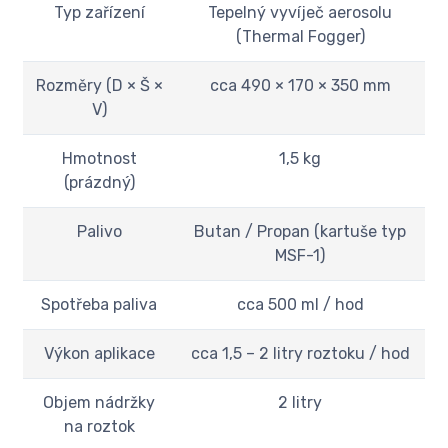
Typ zařízení
Tepelný vyvíječ aerosolu
(Thermal Fogger)
Rozměry (D × Š ×
cca 490 × 170 × 350 mm
V)
Hmotnost
1,5 kg
(prázdný)
Palivo
Butan / Propan (kartuše typ
MSF-1)
Spotřeba paliva
cca 500 ml / hod
Výkon aplikace
cca 1,5 – 2 litry roztoku / hod
Objem nádržky
2 litry
na roztok