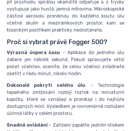
při průchodu spirálou okamžitě odpařuje a z trysky
vystupuje jako hustá, jemná mlhovina. Mikroskopické
částice aerosolu proniknou do každého koutu úlu
včetně skulin a mezirámkových prostor, kam se
klasickým postřikem prakticky nedostanete.
Proč si vybrat právě Fogger 500?
Výrazná úspora času
– Aplikace do jednoho úlu
zabere jen několik sekund. Pokud spravujete větší
počet včelstev, oceníte, že celou včelnici zvládnete
ošetřit v řádu minut, nikoliv hodin.
Dokonalé pokrytí celého úlu
– Technologie
tepelného zmlžování rozbíjí roztok na miniaturní
kapičky, které se vznášejí a pronikají i do nejhůře
dostupných míst. Výsledkem je rovnoměrné rozložení
účinné látky v celém prostoru.
Snadné ovládání
– Zařízení zapálíte jedním stiskem