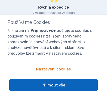
Rychlá expedice
97% objednávek do 24 hodin
Používáme Cookies
Kliknutím na
Přijmout vše
udělujete souhlas s
Vlastní sklady
používáním cookies k zajištění správného
přes 3000 položek skladem
zobrazování a chování webových stránek, k
analýze návštěvnosti a k cílení reklam. Své
předvolby lze změnit v nastavení cookies.
Kamenná prodejna
a sklad přes 2000 m2
Nastavení cookies
Přijmout vše
Skvělá cena a kvalita
jsme výrobci a importéři