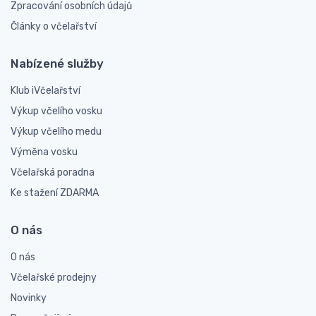
Zpracování osobních údajů
Články o včelařství
Nabízené služby
Klub iVčelařství
Výkup včelího vosku
Výkup včelího medu
Výměna vosku
Včelařská poradna
Ke stažení ZDARMA
O nás
O nás
Včelařské prodejny
Novinky