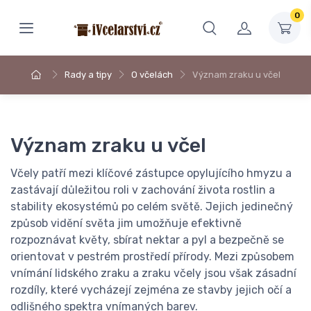
0
Rady a tipy
O včelách
Význam zraku u včel
Význam zraku u včel
Včely patří mezi klíčové zástupce opylujícího hmyzu a
zastávají důležitou roli v zachování života rostlin a
stability ekosystémů po celém světě. Jejich jedinečný
způsob vidění světa jim umožňuje efektivně
rozpoznávat květy, sbírat nektar a pyl a bezpečně se
orientovat v pestrém prostředí přírody. Mezi způsobem
vnímání lidského zraku a zraku včely jsou však zásadní
rozdíly, které vycházejí zejména ze stavby jejich očí a
odlišného spektra vnímaných barev.