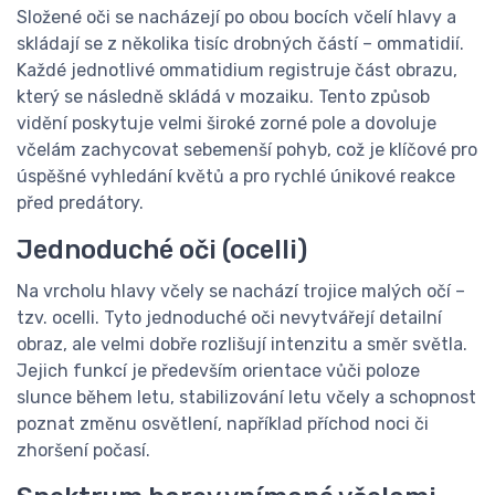
Složené oči se nacházejí po obou bocích včelí hlavy a
skládají se z několika tisíc drobných částí – ommatidií.
Každé jednotlivé ommatidium registruje část obrazu,
který se následně skládá v mozaiku. Tento způsob
vidění poskytuje velmi široké zorné pole a dovoluje
včelám zachycovat sebemenší pohyb, což je klíčové pro
úspěšné vyhledání květů a pro rychlé únikové reakce
před predátory.
Jednoduché oči (ocelli)
Na vrcholu hlavy včely se nachází trojice malých očí –
tzv. ocelli. Tyto jednoduché oči nevytvářejí detailní
obraz, ale velmi dobře rozlišují intenzitu a směr světla.
Jejich funkcí je především orientace vůči poloze
slunce během letu, stabilizování letu včely a schopnost
poznat změnu osvětlení, například příchod noci či
zhoršení počasí.