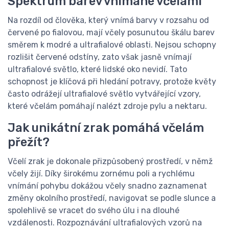
Spektrum barev vnímané včelami
Na rozdíl od člověka, který vnímá barvy v rozsahu od
červené po fialovou, mají včely posunutou škálu barev
směrem k modré a ultrafialové oblasti. Nejsou schopny
rozlišit červené odstíny, zato však jasně vnímají
ultrafialové světlo, které lidské oko nevidí. Tato
schopnost je klíčová při hledání potravy, protože květy
často odrážejí ultrafialové světlo vytvářející vzory,
které včelám pomáhají nalézt zdroje pylu a nektaru.
Jak unikátní zrak pomáhá včelám
přežít?
Včelí zrak je dokonale přizpůsobený prostředí, v němž
včely žijí. Díky širokému zornému poli a rychlému
vnímání pohybu dokážou včely snadno zaznamenat
změny okolního prostředí, navigovat se podle slunce a
spolehlivě se vracet do svého úlu i na dlouhé
vzdálenosti. Rozpoznávání ultrafialových vzorů na