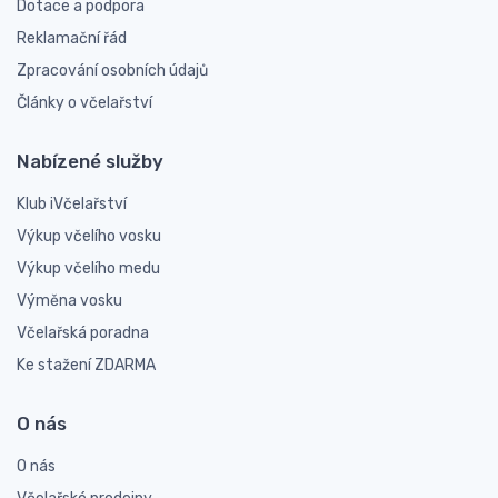
Dotace a podpora
Reklamační řád
Zpracování osobních údajů
Články o včelařství
Nabízené služby
Klub iVčelařství
Výkup včelího vosku
Výkup včelího medu
Výměna vosku
Včelařská poradna
Ke stažení ZDARMA
O nás
O nás