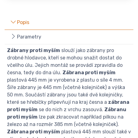
Popis
Parametry
Zábrany proti myším
slouží jako zábrany pro
drobné hlodavce, kteří se mohou snažit dostat do
včelího úlu. Jejich montáž se provádí zpravidla do
česna, tedy do dna úlu.
Zábrana proti myším
plastová 445 mm je vyrobena z plastu o síle 4 mm.
Šíře zábrany je 445 mm (včetně kolejniček) a výška
50 mm. Součástí zábrany jsou také dvě kolejničky,
které se hřebíčky připevňují na kraj česna a
zábrana
proti myším
se do nich z vrchu zasouvá.
Zábranu
proti myším
lze pak zkracovat například pilkou na
železo až na rozměr 385 mm (včetně kolejniček).
Zábrana proti myším
plastová 445 mm slouží také v