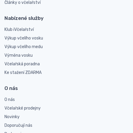
Články o včelařství
Nabízené služby
Klub iVčelařství
Výkup včelího vosku
Výkup včelího medu
Výměna vosku
Včelařská poradna
Ke stažení ZDARMA
O nás
O nás
Včelařské prodejny
Novinky
Doporučují nás