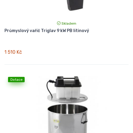
Skladem
Průmyslový vařič Triglav 9 kW PB litinový
1 510 Kč
Dotace