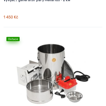
Vyvíječ / generátor páry Mellarius - 2 kW
1 450 Kč
Dotace