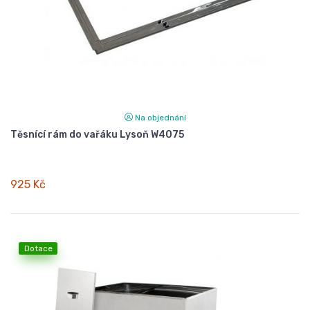
Na objednání
Těsnící rám do vařáku Lysoň W4075
925 Kč
Dotace