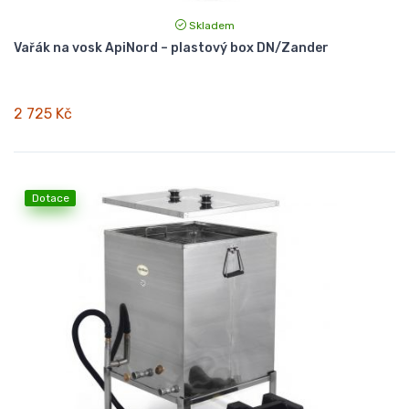
Skladem
Vařák na vosk ApiNord – plastový box DN/Zander
2 725 Kč
Dotace