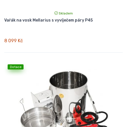
Skladem
Vařák na vosk Mellarius s vyvíječem páry P45
8 099 Kč
Dotace