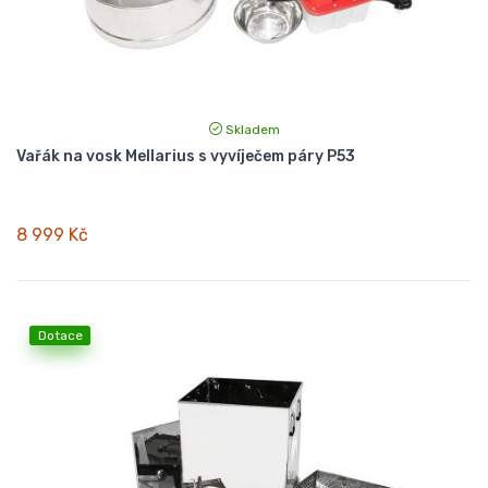
Skladem
Vařák na vosk Mellarius s vyvíječem páry P53
8 999 Kč
Dotace