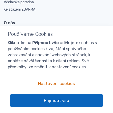
Včelařská poradna
Ke stažení ZDARMA
O nás
O nás
Používáme Cookies
Včelařské prodejny
Kliknutím na
Přijmout vše
udělujete souhlas s
Novinky
používáním cookies k zajištění správného
Doporučují nás
zobrazování a chování webových stránek, k
analýze návštěvnosti a k cílení reklam. Své
Podporujeme
předvolby lze změnit v nastavení cookies.
Veletrhy a výstavy
Expedice
Nastavení cookies
Proč nás?
Velkoobchod
Přijmout vše
Spokojení zákazníci