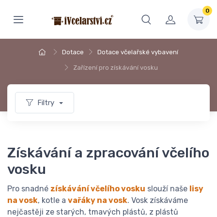
0
Dotace
Dotace včelařské vybavení
Zařízení pro získávání vosku
Filtry
Získávání a zpracování včelího
vosku
Pro snadné
získávání včelího vosku
slouží naše
lisy
na vosk
, kotle a
vařáky na vosk
. Vosk získáváme
nejčastěji ze starých, tmavých plástů, z plástů