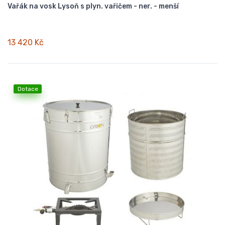
Vařák na vosk Lysoň s plyn. vařičem - ner. - menší
13 420 Kč
Dotace