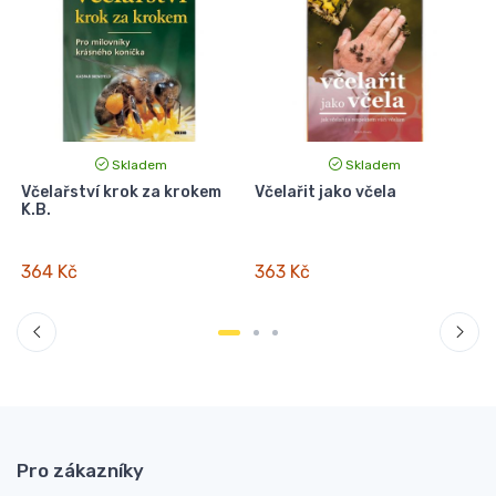
Skladem
Skladem
Včelařství krok za krokem
Včelařit jako včela
M
K.B.
364 Kč
363 Kč
Pro zákazníky