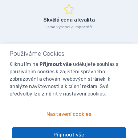
Skvělá cena a kvalita
jsme výrobci a importéři
Používáme Cookies
Kliknutím na
Přijmout vše
udělujete souhlas s
používáním cookies k zajištění správného
zobrazování a chování webových stránek, k
analýze návštěvnosti a k cílení reklam. Své
předvolby lze změnit v nastavení cookies.
Nastavení cookies
© 2025
iVcelarstvi.cz®
Všechna práva vyhrazena.|
Staňte se
Přijmout vše
fanoušky: Včelařské potřeby - www.ivcelarstvi.cz