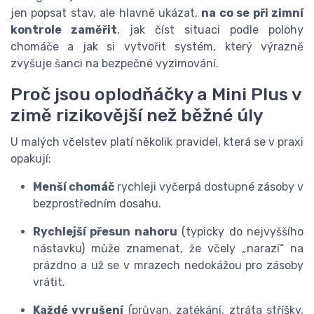
jen popsat stav, ale hlavně ukázat,
na co se při zimní
kontrole zaměřit
, jak číst situaci podle polohy
chomáče a jak si vytvořit systém, který výrazně
zvyšuje šanci na bezpečné vyzimování.
Proč jsou oplodňáčky a Mini Plus v
zimě rizikovější než běžné úly
U malých včelstev platí několik pravidel, která se v praxi
opakují:
Menší chomáč
rychleji vyčerpá dostupné zásoby v
bezprostředním dosahu.
Rychlejší přesun nahoru
(typicky do nejvyššího
nástavku) může znamenat, že včely „narazí“ na
prázdno a už se v mrazech nedokážou pro zásoby
vrátit.
Každé vyrušení
(průvan, zatékání, ztráta stříšky,