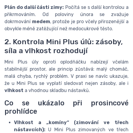
Plán do další části zimy:
Počítá se s další kontrolou a
přikrmováním. Od poloviny února se zvažuje
dokrmování
medem
, protože je pro včely přirozenější a
obvykle méně zatěžující než medocukrové těsto.
2. Kontrola Mini Plus úlů: zásoby,
síla a vlhkost rozhodují
Mini Plus úly oproti oplodňáčku nabízejí včelám
stabilnější prostor, ale princip zůstává: malý chomáč,
malá chyba, rychlý problém. V praxi se navíc ukazuje,
že u Mini Plus se vyplatí sledovat nejen zásoby, ale i
vlhkost
a vhodnou skladbu nástavků.
Co se ukázalo při prosincové
prohlídce
Vlhkost a „komíny“ (zimování ve třech
nástavcích):
U Mini Plus zimovaných ve třech