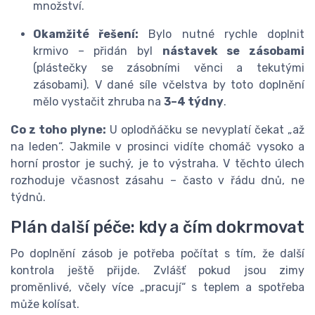
množství.
Okamžité řešení:
Bylo nutné rychle doplnit
krmivo – přidán byl
nástavek se zásobami
(plástečky se zásobními věnci a tekutými
zásobami). V dané síle včelstva by toto doplnění
mělo vystačit zhruba na
3–4 týdny
.
Co z toho plyne:
U oplodňáčku se nevyplatí čekat „až
na leden“. Jakmile v prosinci vidíte chomáč vysoko a
horní prostor je suchý, je to výstraha. V těchto úlech
rozhoduje včasnost zásahu – často v řádu dnů, ne
týdnů.
Plán další péče: kdy a čím dokrmovat
Po doplnění zásob je potřeba počítat s tím, že další
kontrola ještě přijde. Zvlášť pokud jsou zimy
proměnlivé, včely více „pracují“ s teplem a spotřeba
může kolísat.