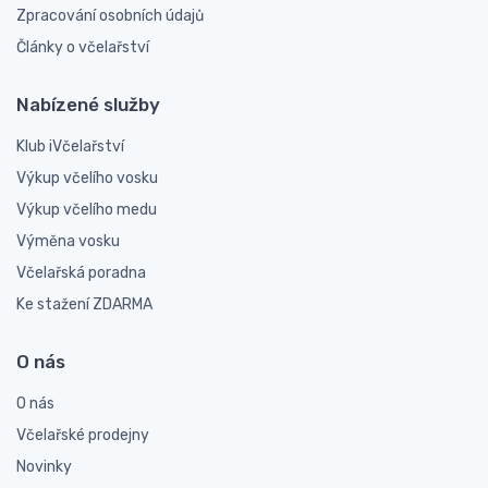
Zpracování osobních údajů
Články o včelařství
Nabízené služby
Klub iVčelařství
Výkup včelího vosku
Výkup včelího medu
Výměna vosku
Včelařská poradna
Ke stažení ZDARMA
O nás
O nás
Včelařské prodejny
Novinky