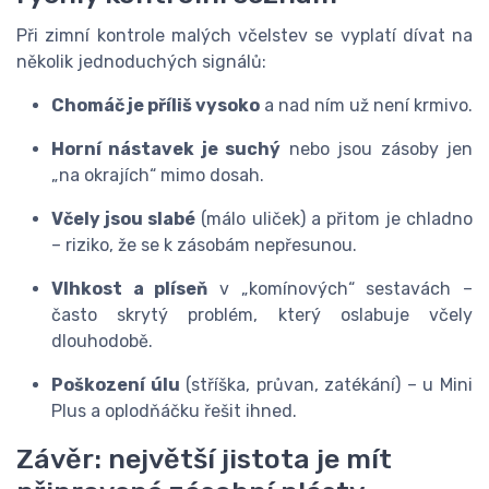
Při zimní kontrole malých včelstev se vyplatí dívat na
několik jednoduchých signálů:
Chomáč je příliš vysoko
a nad ním už není krmivo.
Horní nástavek je suchý
nebo jsou zásoby jen
„na okrajích“ mimo dosah.
Včely jsou slabé
(málo uliček) a přitom je chladno
– riziko, že se k zásobám nepřesunou.
Vlhkost a plíseň
v „komínových“ sestavách –
často skrytý problém, který oslabuje včely
dlouhodobě.
Poškození úlu
(stříška, průvan, zatékání) – u Mini
Plus a oplodňáčku řešit ihned.
Závěr: největší jistota je mít