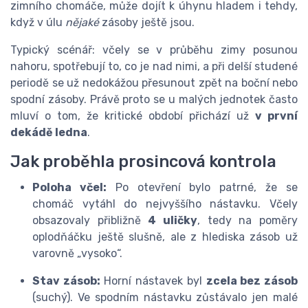
zimního chomáče, může dojít k úhynu hladem i tehdy,
když v úlu
nějaké
zásoby ještě jsou.
Typický scénář: včely se v průběhu zimy posunou
nahoru, spotřebují to, co je nad nimi, a při delší studené
periodě se už nedokážou přesunout zpět na boční nebo
spodní zásoby. Právě proto se u malých jednotek často
mluví o tom, že kritické období přichází už
v první
dekádě ledna
.
Jak proběhla prosincová kontrola
Poloha včel:
Po otevření bylo patrné, že se
chomáč vytáhl do nejvyššího nástavku. Včely
obsazovaly přibližně
4 uličky
, tedy na poměry
oplodňáčku ještě slušně, ale z hlediska zásob už
varovně „vysoko“.
Stav zásob:
Horní nástavek byl
zcela bez zásob
(suchý). Ve spodním nástavku zůstávalo jen malé