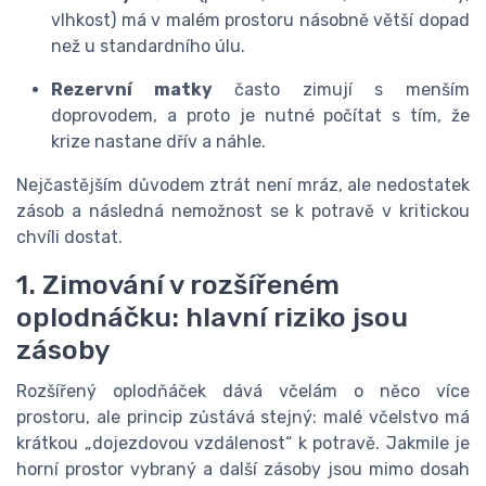
vlhkost) má v malém prostoru násobně větší dopad
než u standardního úlu.
Rezervní matky
často zimují s menším
doprovodem, a proto je nutné počítat s tím, že
krize nastane dřív a náhle.
Nejčastějším důvodem ztrát není mráz, ale
nedostatek
zásob
a následná nemožnost se k potravě v kritickou
chvíli dostat.
1. Zimování v rozšířeném
oplodnáčku: hlavní riziko jsou
zásoby
Rozšířený oplodňáček dává včelám o něco více
prostoru, ale princip zůstává stejný: malé včelstvo má
krátkou „dojezdovou vzdálenost“ k potravě. Jakmile je
horní prostor vybraný a další zásoby jsou mimo dosah