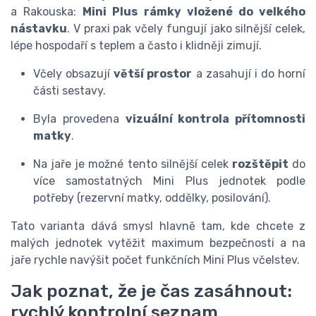
a Rakouska:
Mini Plus rámky vložené do velkého
nástavku
. V praxi pak včely fungují jako silnější celek,
lépe hospodaří s teplem a často i klidněji zimují.
Včely obsazují
větší prostor
a zasahují i do horní
části sestavy.
Byla provedena
vizuální kontrola přítomnosti
matky
.
Na jaře je možné tento silnější celek
rozštěpit
do
více samostatných Mini Plus jednotek podle
potřeby (rezervní matky, oddělky, posilování).
Tato varianta dává smysl hlavně tam, kde chcete z
malých jednotek vytěžit maximum bezpečnosti a na
jaře rychle navýšit počet funkčních Mini Plus včelstev.
Jak poznat, že je čas zasáhnout:
rychlý kontrolní seznam