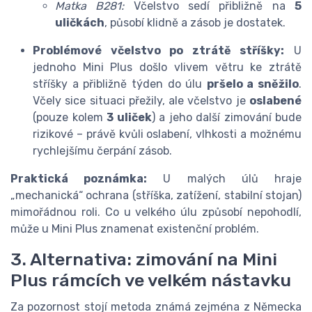
Matka B281:
Včelstvo sedí přibližně na
5
uličkách
, působí klidně a zásob je dostatek.
Problémové včelstvo po ztrátě stříšky:
U
jednoho Mini Plus došlo vlivem větru ke ztrátě
stříšky a přibližně týden do úlu
pršelo a sněžilo
.
Včely sice situaci přežily, ale včelstvo je
oslabené
(pouze kolem
3 uliček
) a jeho další zimování bude
rizikové – právě kvůli oslabení, vlhkosti a možnému
rychlejšímu čerpání zásob.
Praktická poznámka:
U malých úlů hraje
„mechanická“ ochrana (stříška, zatížení, stabilní stojan)
mimořádnou roli. Co u velkého úlu způsobí nepohodlí,
může u Mini Plus znamenat existenční problém.
3. Alternativa: zimování na Mini
Plus rámcích ve velkém nástavku
Za pozornost stojí metoda známá zejména z Německa