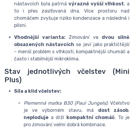
nástavcích byla patrná
výrazně vyšší vlhkost
, a
to i přes zasíťovaná dna. Více prostoru nad
chomáčem zvyšuje riziko kondenzace a následně i
plísní.
Vhodnější varianta:
Zimování ve
dvou silně
obsazených nástavcích
se jeví jako praktičtější
– menší problém s vlhkostí, kompaktnější chumáč a
často i stabilnější mikroklima.
Stav jednotlivých včelstev (Mini
Plus)
Síla a klid včelstev:
Plemenná matka B30 (Paul Jungels):
Včelstvo
je ve výborném stavu, má
dost zásob
,
neploduje
a drží
kompaktní chomáč
. To je
pro zimování velmi dobrá kombinace.