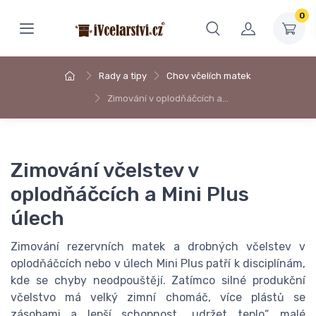
0
Rady a tipy
Chov včelích matek
Zimování v oplodňáčcích a…
Zimování včelstev v
oplodňáčcích a Mini Plus
úlech
Zimování rezervních matek a drobných včelstev v
oplodňáčcích nebo v úlech Mini Plus patří k disciplínám,
kde se chyby neodpouštějí. Zatímco silné produkční
včelstvo má velký zimní chomáč, více plástů se
zásobami a lepší schopnost „udržet teplo“, malé