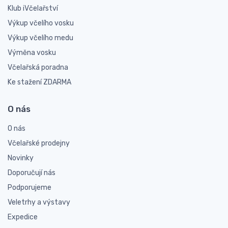
Klub iVčelařství
Výkup včelího vosku
Výkup včelího medu
Výměna vosku
Včelařská poradna
Ke stažení ZDARMA
O nás
O nás
Včelařské prodejny
Novinky
Doporučují nás
Podporujeme
Veletrhy a výstavy
Expedice