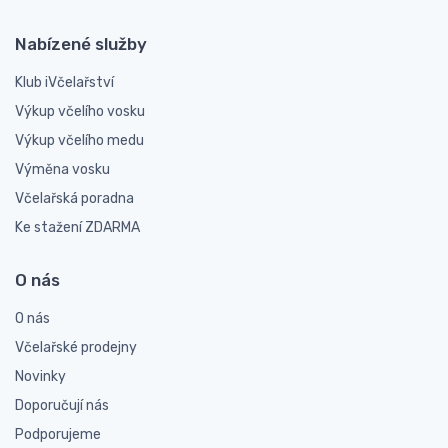
Nabízené služby
Klub iVčelařství
Výkup včelího vosku
Výkup včelího medu
Výměna vosku
Včelařská poradna
Ke stažení ZDARMA
O nás
O nás
Včelařské prodejny
Novinky
Doporučují nás
Podporujeme