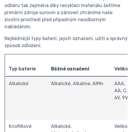
odběru tak zejména díky recyklaci materiálu šetříme
primární zdroje surovin a zároveň chráníme naše
životní prostředí před případným neodborným
nakládáním.
Nejběžnější typy baterií, jejich označení, užití a správný
způsob odložení:
Typ baterie
Běžné označení
Velikos
Alkalické
Alkalické, Alkaline, AlMn
AAA,
AA, C, D
6V, 9V
Knoflíkové
Alkalické,
Velikost