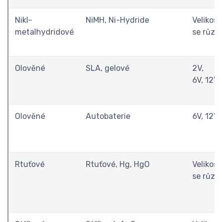
Nikl-
NiMH, Ni-Hydride
Velikost
metalhydridové
se různí
Olověné
SLA, gelové
2V,
6V, 12V
Olověné
Autobaterie
6V, 12V
Rtuťové
Rtuťové, Hg, HgO
Velikost
se různí