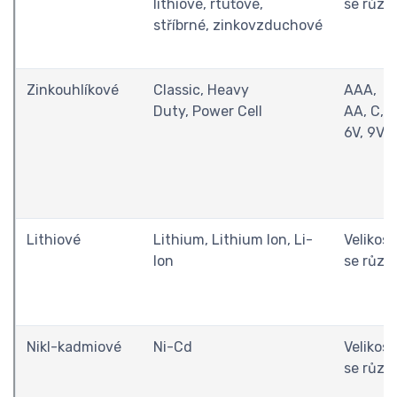
lithiové, rtuťové,
se různí
stříbrné, zinkovzduchové
Zinkouhlíkové
Classic, Heavy
AAA,
Duty, Power Cell
AA, C, D
6V, 9V
Lithiové
Lithium, Lithium Ion, Li-
Velikost
Ion
se různí
Nikl-kadmiové
Ni-Cd
Velikost
se různí