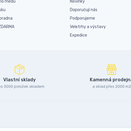
ího medu
Novinky
sku
Doporučují nás
poradna
Podporujeme
 ZDARMA
Veletrhy a výstavy
Expedice
Vlastní sklady
Kamenná prodejn
es 3000 položek skladem
a sklad přes 2000 m2