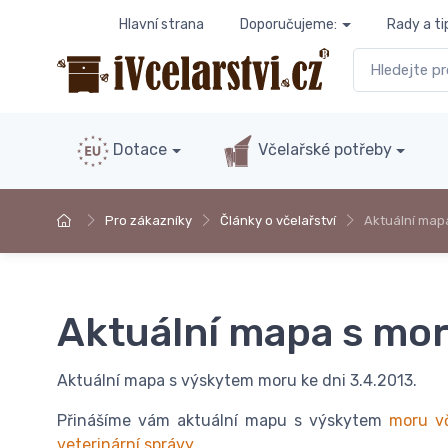
Hlavní strana
Doporučujeme:
Rady a ti
Dotace
Včelařské potřeby
Pro zákazníky
Články o včelařství
Aktuální map
Aktuální mapa s mor
Aktuální mapa s výskytem moru ke dni 3.4.2013.
Přinášíme vám aktuální mapu s výskytem
moru vč
veterinární správy
.