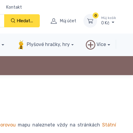
Kontakt
0
Můj košík
Hledat...
Můj účet
0 Kč
y
Plyšové hračky, hry
Více
orovou
mapu naleznete vždy na stránkách
Státní