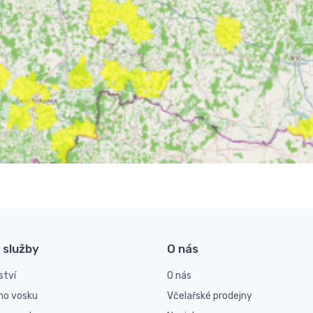
 služby
O nás
ství
O nás
ho vosku
Včelařské prodejny