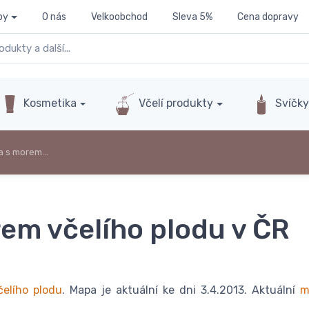
py
O nás
Velkoobchod
Sleva 5%
Cena dopravy
Kosmetika
Včelí produkty
Svíčk
a s morem…
em včelího plodu v ČR
elího plodu
. Mapa je aktuální ke dni 3.4.2013. Aktuální
m