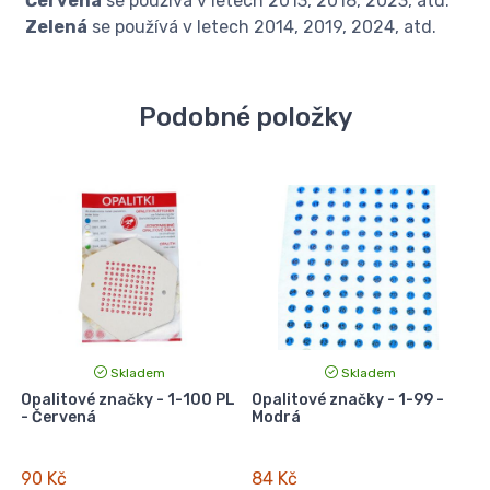
Červená
se používá v letech 2013, 2018, 2023, atd.
Zelená
se používá v letech 2014, 2019, 2024, atd.
Podobné položky
Skladem
Skladem
y
Opalitové značky - 1-100 PL
Opalitové značky - 1-99 -
- Červená
Modrá
90 Kč
84 Kč