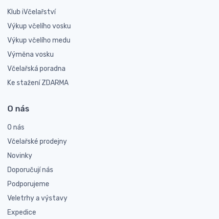
Klub iVčelařství
Výkup včelího vosku
Výkup včelího medu
Výměna vosku
Včelařská poradna
Ke stažení ZDARMA
O nás
O nás
Včelařské prodejny
Novinky
Doporučují nás
Podporujeme
Veletrhy a výstavy
Expedice