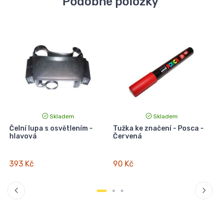
Podobné položky
Skladem
Skladem
Čelní lupa s osvětlením -
Tužka ke značení - Posca -
hlavová
Červená
-
393 Kč
90 Kč