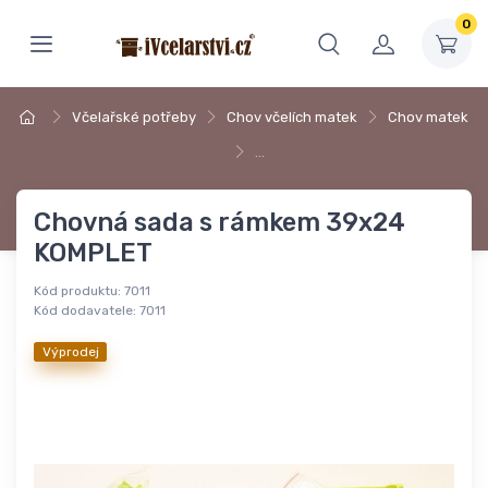
0
Včelařské potřeby
Chov včelích matek
Chov matek
…
Chovná sada s rámkem 39x24
KOMPLET
Kód produktu:
7011
Kód dodavatele:
7011
Výprodej