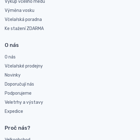
Výkup včelího medu
Výměna vosku
Včelařská poradna
Ke stažení ZDARMA
O nás
O nás
Včelařské prodejny
Novinky
Doporučují nás
Podporujeme
Veletrhy a výstavy
Expedice
Proč nás?
Velkoobchod