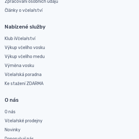
Zpracování osobních údajů
Články o včelařství
Nabízené služby
Klub iVčelařství
Výkup včelího vosku
Výkup včelího medu
Výměna vosku
Včelařská poradna
Ke stažení ZDARMA
O nás
O nás
Včelařské prodejny
Novinky
Doporučují nás