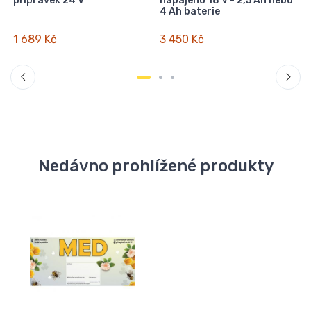
přípravek 24 V
napájeno 18 V - 2,5 Ah nebo
4 Ah baterie
1 689 Kč
3 450 Kč
Nedávno prohlížené produkty