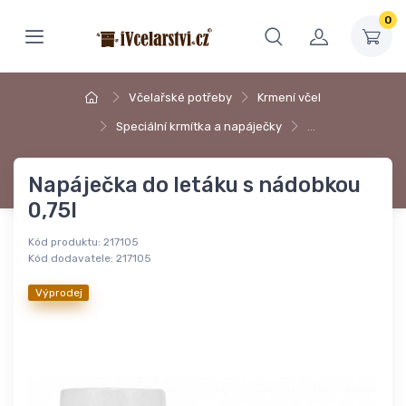
0
Včelařské potřeby
Krmení včel
Speciální krmítka a napáječky
…
Napáječka do letáku s nádobkou
0,75l
Kód produktu:
217105
Kód dodavatele:
217105
Výprodej