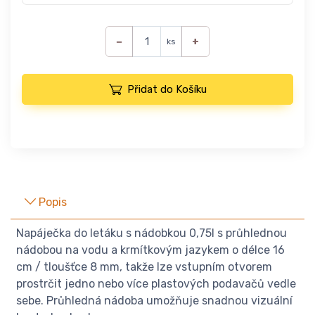
−
+
ks
Přidat do Košíku
Popis
Napáječka do letáku s nádobkou 0,75l s průhlednou
nádobou na vodu a krmítkovým jazykem o délce 16
cm / tloušťce 8 mm, takže lze vstupním otvorem
prostrčit jedno nebo více plastových podavačů vedle
sebe. Průhledná nádoba umožňuje snadnou vizuální