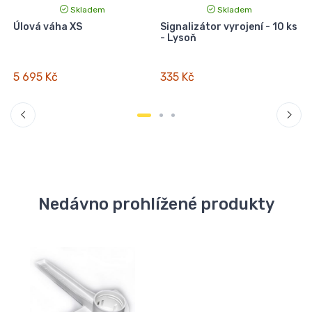
Skladem
Skladem
o
Úlová váha XS
Signalizátor vyrojení - 10 ks
- Lysoň
5 695 Kč
335 Kč
Nedávno prohlížené produkty