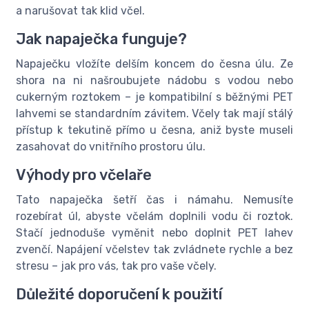
a narušovat tak klid včel.
Jak napaječka funguje?
Napaječku vložíte delším koncem do česna úlu. Ze
shora na ni našroubujete nádobu s vodou nebo
cukerným roztokem – je kompatibilní s běžnými PET
lahvemi se standardním závitem. Včely tak mají stálý
přístup k tekutině přímo u česna, aniž byste museli
zasahovat do vnitřního prostoru úlu.
Výhody pro včelaře
Tato napaječka šetří čas i námahu. Nemusíte
rozebírat úl, abyste včelám doplnili vodu či roztok.
Stačí jednoduše vyměnit nebo doplnit PET lahev
zvenčí. Napájení včelstev tak zvládnete rychle a bez
stresu – jak pro vás, tak pro vaše včely.
Důležité doporučení k použití