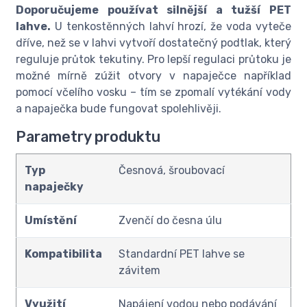
Doporučujeme používat silnější a tužší PET
lahve.
U tenkostěnných lahví hrozí, že voda vyteče
dříve, než se v lahvi vytvoří dostatečný podtlak, který
reguluje průtok tekutiny. Pro lepší regulaci průtoku je
možné mírně zúžit otvory v napaječce například
pomocí včelího vosku – tím se zpomalí vytékání vody
a napaječka bude fungovat spolehlivěji.
Parametry produktu
Typ
Česnová, šroubovací
napaječky
Umístění
Zvenčí do česna úlu
Kompatibilita
Standardní PET lahve se
závitem
Využití
Napájení vodou nebo podávání