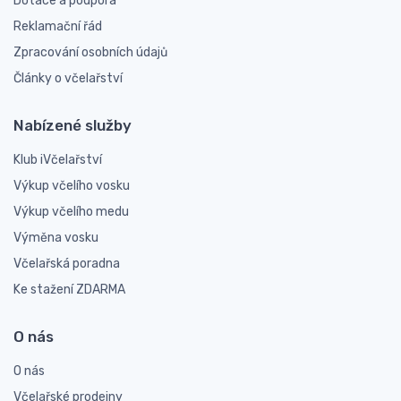
Dotace a podpora
Reklamační řád
Zpracování osobních údajů
Články o včelařství
Nabízené služby
Klub iVčelařství
Výkup včelího vosku
Výkup včelího medu
Výměna vosku
Včelařská poradna
Ke stažení ZDARMA
O nás
O nás
Včelařské prodejny