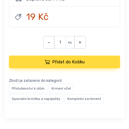
19 Kč
−
+
ks
Přidat do Košíku
Zboží je zařazeno do kategorií:
Příslušenství k úlům
Krmení včel
Speciální krmítka a napáječky
Kompletní sortiment