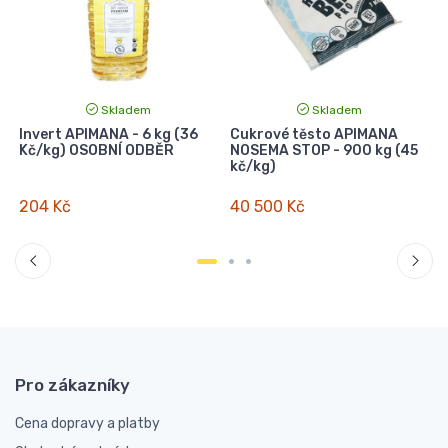
Skladem
Skladem
Invert APIMANA - 6 kg (36
Cukrové těsto APIMANA
I
Kč/kg) OSOBNÍ ODBĚR
NOSEMA STOP - 900 kg (45
kč/kg)
204 Kč
40 500 Kč
Pro zákazníky
Cena dopravy a platby