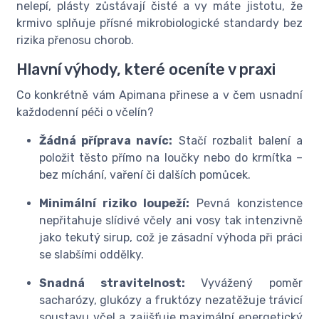
nelepí, plásty zůstávají čisté a vy máte jistotu, že
krmivo splňuje přísné mikrobiologické standardy bez
rizika přenosu chorob.
Hlavní výhody, které oceníte v praxi
Co konkrétně vám Apimana přinese a v čem usnadní
každodenní péči o včelín?
Žádná příprava navíc:
Stačí rozbalit balení a
položit těsto přímo na loučky nebo do krmítka –
bez míchání, vaření či dalších pomůcek.
Minimální riziko loupeží:
Pevná konzistence
nepřitahuje slídivé včely ani vosy tak intenzivně
jako tekutý sirup, což je zásadní výhoda při práci
se slabšími oddělky.
Snadná stravitelnost:
Vyvážený poměr
sacharózy, glukózy a fruktózy nezatěžuje trávicí
soustavu včel a zajišťuje maximální energetický