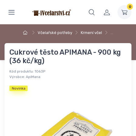
0
Včelařské potřeby
Krmení včel
…
Cukrové těsto APIMANA - 900 kg
(36 kč/kg)
Kód produktu:
1063P
Výrobce:
ApiMana
Novinka