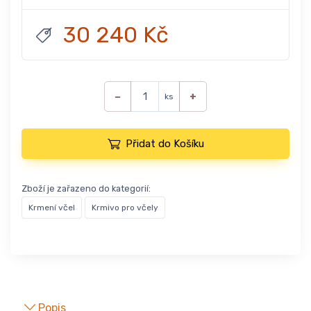
30 240 Kč
−
+
ks
Přidat do Košíku
Zboží je zařazeno do kategorií:
Krmení včel
Krmivo pro včely
Popis