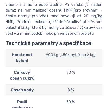
vláčné a snadno odebíratelné. Při výrobě je kladen
důraz na minimalizaci obsahu HMF (pro srovnání –
české normy pro včelí med povolují až 20 mg/kg
HMF). Produkt neobsahuje žádné škodlivé příměsi ani
balastní látky, které by mohly zatěžovat výkalový vak
včel v zimním období nebo při omezeném proletu.
Technické parametry a specifikace
Hmotnost
900 kg (450× pytlík po 2 kg)
balení
Celkový
92 %
obsah cukrů
Obsah vody
8 %
Podíl
70 %
sacharózy