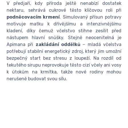
V předjaří, kdy příroda ještě nenabízí dostatek
nektaru, sehrává cukrové těsto klíčovou roli při
podněcovacím krmení
. Simulovaný přísun potravy
motivuje matku k dřívějšímu a intenzivnějšímu
kladení, díky čemuž včelstvo stihne zesílit před
nástupem hlavní snůšky. Stejně neocenitelná je
Apimana při
zakládání oddělků
– mladá včelstva
potřebují stabilní energetický zdroj, který jim umožní
bezpečný start bez stresu z loupeží. Na rozdíl od
tekutého sirupu neprovokuje těsto cizí včely ani vosy
k útokům na krmítka, takže nové rodiny mohou
nerušeně budovat svou sílu.