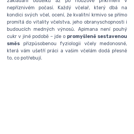
zakládání oddělků až po nouzové přikrmení v
nepříznivém počasí. Každý včelař, který dbá na
kondici svých včel, ocení, že kvalitní krmivo se přímo
promítá do vitality včelstva, jeho obranyschopnosti i
budoucích medných výnosů. Apimana není pouhý
cukr v jiné podobě – jde o
promyšleně sestavenou
směs
přizpůsobenou fyziologii včely medonosné,
která vám ušetří práci a vašim včelám dodá přesně
to, co potřebují.