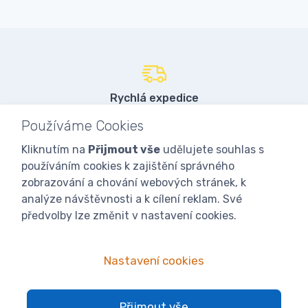
Rychlá expedice
97% objednávek do 24 hodin
Používáme Cookies
Kliknutím na
Přijmout vše
udělujete souhlas s
používáním cookies k zajištění správného
Vlastní sklady
zobrazování a chování webových stránek, k
přes 3000 položek skladem
analýze návštěvnosti a k cílení reklam. Své
předvolby lze změnit v nastavení cookies.
Kamenná prodejna
Nastavení cookies
a sklad přes 2000 m2
Přijmout vše