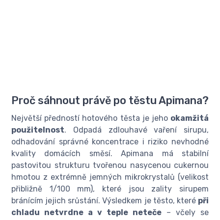
Proč sáhnout právě po těstu Apimana?
Největší předností hotového těsta je jeho
okamžitá
použitelnost
. Odpadá zdlouhavé vaření sirupu,
odhadování správné koncentrace i riziko nevhodné
kvality domácích směsí. Apimana má stabilní
pastovitou strukturu tvořenou nasycenou cukernou
hmotou z extrémně jemných mikrokrystalů (velikost
přibližně 1/100 mm), které jsou zality sirupem
bránícím jejich srůstání. Výsledkem je těsto, které
při
chladu netvrdne a v teple neteče
– včely se